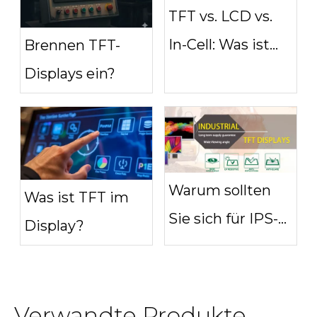
TFT vs. LCD vs.
In-Cell: Was ist
Brennen TFT-
der wahre
Displays ein?
Unterschied?
Warum sollten
Was ist TFT im
Sie sich für IPS-
Display?
TFT-Displays für
Ihr nächstes
Projekt
Verwandte Produkte