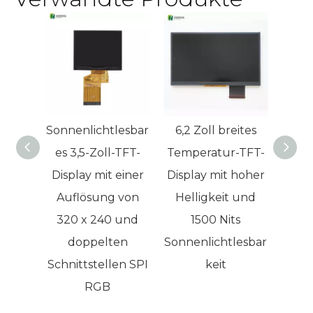
entscheiden?
Sonnenlichtlesbar
6,2 Zoll breites
15,6
es 3,5-Zoll-TFT-
Temperatur-TFT-
TF
Display mit einer
Display mit hoher
1200
Auflösung von
Helligkeit und
320 x 240 und
1500 Nits
doppelten
Sonnenlichtlesbar
Schnittstellen SPI
keit
RGB