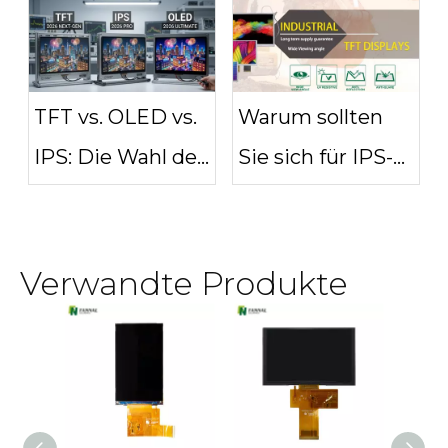
erklärt
Display?
TFT vs. OLED vs.
Warum sollten
IPS: Die Wahl der
Sie sich für IPS-
richtigen Display-
TFT-Displays für
Technologie im
Ihr nächstes
Verwandte Produkte
Jahr 2026
Projekt
entscheiden?