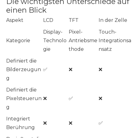
Die wichtigsten Unterschiede auf
einen Blick
Aspekt
LCD
TFT
In der Zelle
Display-
Pixel-
Touch-
Kategorie
Technolo
Antriebsme
Integrationsa
gie
thode
nsatz
Definiert die
Bilderzeugun
✅
❌
❌
g
Definiert die
Pixelsteuerun
❌
✅
❌
g
Integriert
❌
❌
✅
Berührung