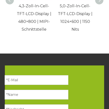
4,3-Zoll-In-Cell-
5,0-Zoll-In-Cell-
10
TFT-LCD-Display |
TFT-LCD-Display |
Tou
480×800 | MIPI-
1024×600 | 1150
1
Schnittstelle
Nits
A