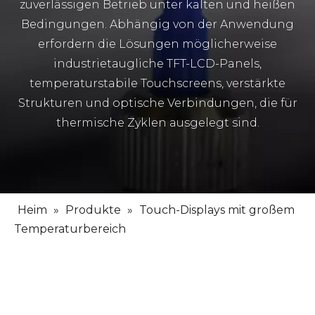
zuverlässigen Betrieb unter kalten und heißen
Bedingungen. Abhängig von der Anwendung
erfordern die Lösungen möglicherweise
industrietaugliche TFT-LCD-Panels,
temperaturstabile Touchscreens, verstärkte
Strukturen und optische Verbindungen, die für
thermische Zyklen ausgelegt sind.
Heim
»
Produkte
»
Touch-Displays mit großem
Temperaturbereich