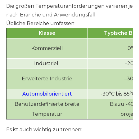
Die großen Temperaturanforderungen variieren je
nach Branche und Anwendungsfall.
Übliche Bereiche umfassen:
Klasse
Typische Bet
Kommerziell
0°C 
Industriell
–20°C
Erweiterte Industrie
–30°C
Automobilorientiert
-30°C bis 85°C 
Benutzerdefinierte breite
Bis zu -40°C
Temperatur
projekt
Es ist auch wichtig zu trennen: