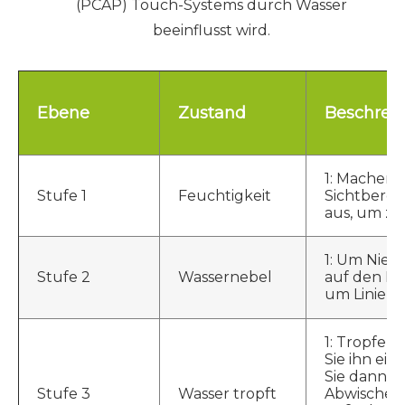
(PCAP) Touch-Systems durch Wasser
beeinflusst wird.
Ebene
Zustand
Beschrei
1: Machen 
Stufe 1
Feuchtigkeit
Sichtberei
aus, um zu
1: Um Nies
Stufe 2
Wassernebel
auf den Bil
um Linien 
1: Tropfen 
Sie ihn ei
Sie dann, 
Stufe 3
Wasser tropft
Abwischen 