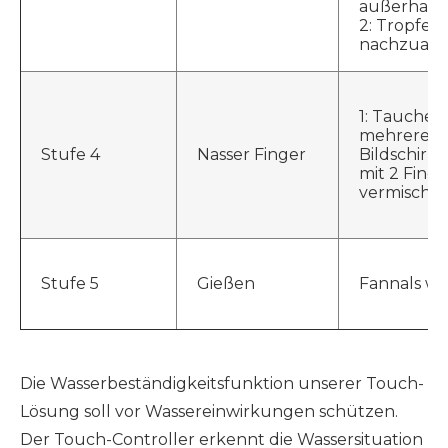
außerhalb 
2: Tropfen
nachzuah
1: Tauchen
mehrere Li
Stufe 4
Nasser Finger
Bildschirm
mit 2 Finge
vermischte
Stufe 5
Gießen
Fannals wa
Die Wasserbeständigkeitsfunktion unserer Touch-
Lösung soll vor Wassereinwirkungen schützen.
Der Touch-Controller erkennt die Wassersituation