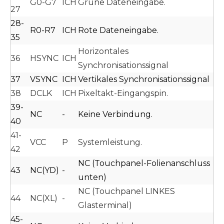
G0-G7
ICH
Grüne Dateneingabe.
27
28-
R0-R7
ICH
Rote Dateneingabe.
35
Horizontales
36
HSYNC
ICH
Synchronisationssignal
37
VSYNC
ICH
Vertikales Synchronisationssignal
38
DCLK
ICH
Pixeltakt-Eingangspin.
39-
NC
-
Keine Verbindung.
40
41-
VCC
P
Systemleistung.
42
NC (Touchpanel-Folienanschluss
43
NC(YD)
-
unten)
NC (Touchpanel LINKES
44
NC(XL)
-
Glasterminal)
45-