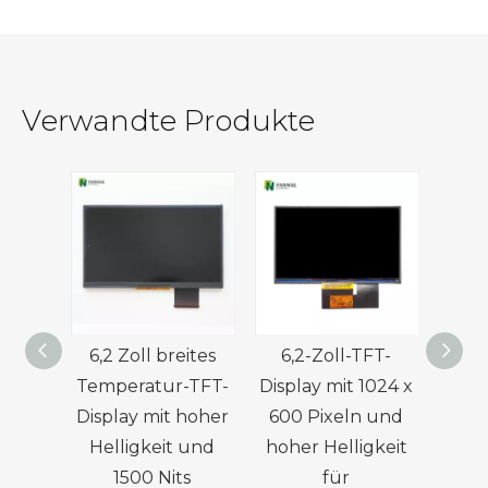
Verwandte Produkte
6,2 Zoll breites
6,2-Zoll-TFT-
10,3 
Temperatur-TFT-
Display mit 1024 x
IPS
Display mit hoher
600 Pixeln und
Modu
Helligkeit und
hoher Helligkeit
H
1500 Nits
für