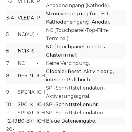
1-2
VLEDK
P
Anodeneingang (Kathode).
Stromversorgung für LED-
3-4
VLEDA
P
Kathodeneingang (Anode).
NC (Touchpanel-Top-Film-
5
NC(YU)
-
Terminal).
NC (Touchpanel, rechtes
6
NC(XR)
-
Glasterminal).
7
NC
-
Keine Verbindung.
Globaler Reset. Aktiv niedrig,
8
RESRT
ICH
interner Pull hoch.
SPI-Schnittstellendaten-
9
SPENA
ICH
Aktivierungssignal.
10
SPCLK
ICH
SPI-Schnittstellenuhr.
11
SPDAT
ICH
SPI-Schnittstellendaten.
12-19
B0-B7
ICH
Blaue Dateneingabe.
20-