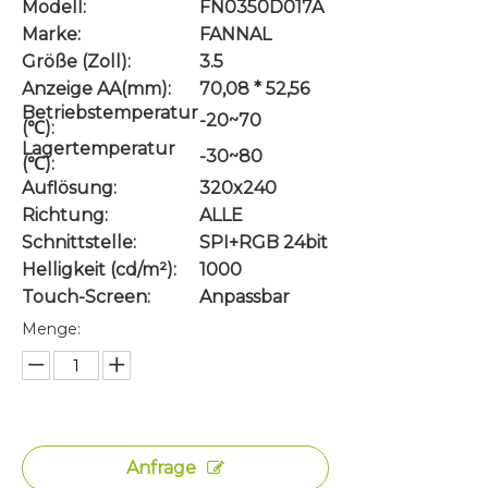
Modell:
FN0350D017A
Marke:
FANNAL
Größe (Zoll):
3.5
Anzeige AA(mm):
70,08 * 52,56
Betriebstemperatur
-20~70
(℃):
Lagertemperatur
-30~80
(℃):
Auflösung:
320x240
Richtung:
ALLE
Schnittstelle:
SPI+RGB 24bit
Helligkeit (cd/m²):
1000
Touch-Screen:
Anpassbar
Menge:
Anfrage