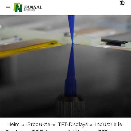
Heim
»
Produkte
»
TFT-Displays
»
Industrielle