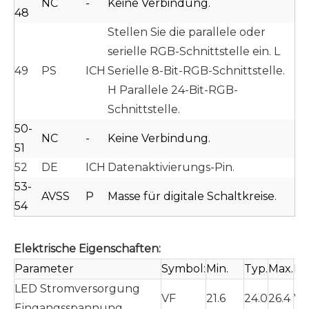
NC
-
Keine Verbindung.
48
Stellen Sie die parallele oder
serielle RGB-Schnittstelle ein. L
49
PS
ICH
Serielle 8-Bit-RGB-Schnittstelle.
H Parallele 24-Bit-RGB-
Schnittstelle.
50-
NC
-
Keine Verbindung.
51
52
DE
ICH
Datenaktivierungs-Pin.
53-
AVSS
P
Masse für digitale Schaltkreise.
54
Elektrische Eigenschaften:
Parameter
Symbol:
Min.
Typ.
Max.
Ei
LED Stromversorgung
VF
21.6
24.0
26.4
V
Eingangsspannung