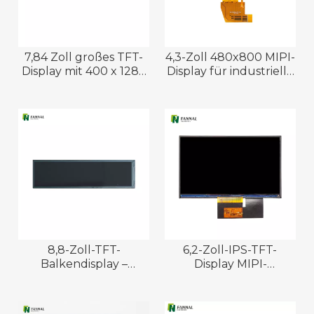
7,84 Zoll großes TFT-
4,3-Zoll 480x800 MIPI-
Display mit 400 x 1280
Display für industrielle
IPS-LCD-Panel
Anwendungen
8,8-Zoll-TFT-
6,2-Zoll-IPS-TFT-
Balkendisplay –
Display MIPI-
unverzichtbar für
Schnittstelle
moderne
Motorradanwendungs-
Anwendungen
LCD