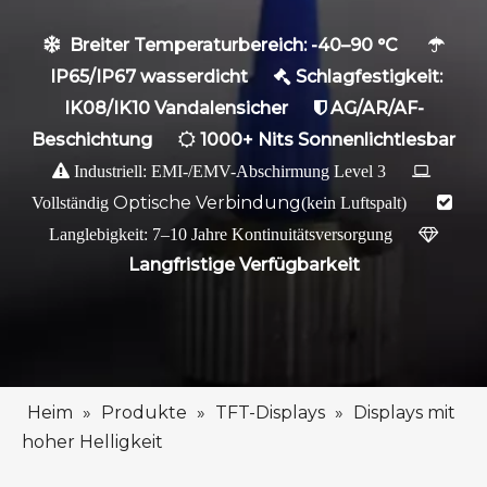
Breiter Temperaturbereich: -40–90 °C


IP65/IP67 wasserdicht
Schlagfestigkeit:

IK08/IK10 Vandalensicher
AG/AR/AF-

Beschichtung
1000+ Nits Sonnenlichtlesbar


Industriell: EMI-/EMV-Abschirmung Level 3

Optische Verbindung
Vollständig
(kein Luftspalt)

Langlebigkeit: 7–10 Jahre Kontinuitätsversorgung

Langfristige Verfügbarkeit
Heim
»
Produkte
»
TFT-Displays
»
Displays mit
hoher Helligkeit