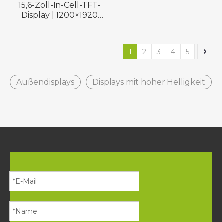
15,6-Zoll-In-Cell-TFT-
Display | 1200×1920
MIPI | 1000 Nits
1
2
3
4
5
Außendisplays
Displays mit hoher Helligkeit