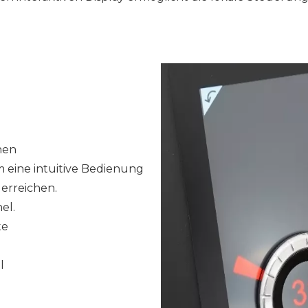
hen
 eine intuitive Bedienung
erreichen.
el.
te
l