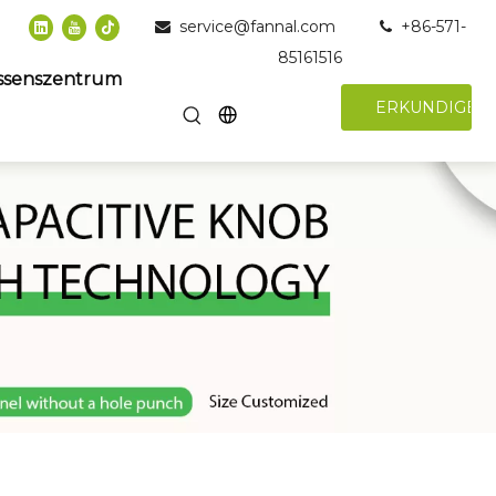
service@fannal.com
+86-571-


85161516
ssenszentrum
ERKUNDIGEN