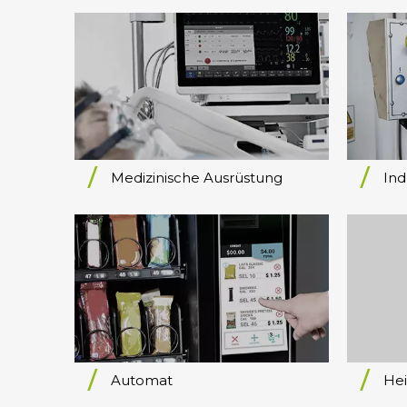
Medizinische Ausrüstung
Ind
Automat
He