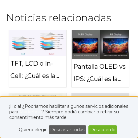
Noticias relacionadas
TFT, LCD o In-
Pantalla OLED vs
Cell: ¿Cuál es la
IPS: ¿Cuál es la
diferencia real?
diferencia?
¡Hola! ¿Podríamos habilitar algunos servicios adicionales
para
Marketing
? Siempre podrá cambiar o retirar su
consentimiento más tarde.
AMOLED vs LCD:
TFT, LCD, OLED y
Quiero elegir
Descartar todas
De acuerdo