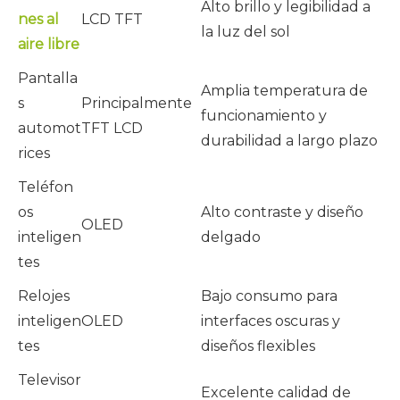
Alto brillo y legibilidad a
nes al
LCD TFT
la luz del sol
aire libre
Pantalla
Amplia temperatura de
s
Principalmente
funcionamiento y
automot
TFT LCD
durabilidad a largo plazo
rices
Teléfon
os
Alto contraste y diseño
OLED
inteligen
delgado
tes
Relojes
Bajo consumo para
inteligen
OLED
interfaces oscuras y
tes
diseños flexibles
Televisor
Excelente calidad de