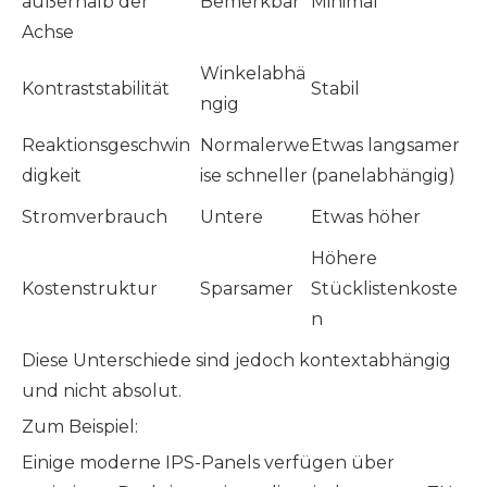
außerhalb der
Bemerkbar
Minimal
Achse
Winkelabhä
Kontraststabilität
Stabil
ngig
Reaktionsgeschwin
Normalerwe
Etwas langsamer
digkeit
ise schneller
(panelabhängig)
Stromverbrauch
Untere
Etwas höher
Höhere
Kostenstruktur
Sparsamer
Stücklistenkoste
n
Diese Unterschiede sind jedoch kontextabhängig
und nicht absolut.
Zum Beispiel:
Einige moderne IPS-Panels verfügen über