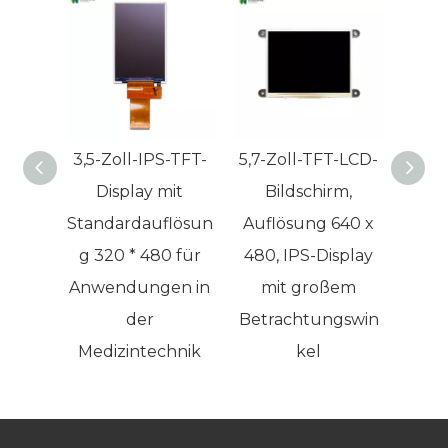
entscheiden?
3,5-Zoll-IPS-TFT-
5,7-Zoll-TFT-LCD-
10,
Display mit
Bildschirm,
Dis
Standardauflösun
Auflösung 640 x
Auß
g 320 * 480 für
480, IPS-Display
Aufl
Anwendungen in
mit großem
76
der
Betrachtungswin
Medizintechnik
kel