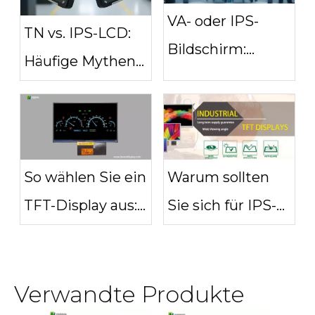
VA- oder IPS-
TN vs. IPS-LCD:
Bildschirm:
Häufige Mythen
Welche Display-
über
Technologie ist
Industriedisplays
die richtige für
Sie?
So wählen Sie ein
Warum sollten
TFT-Display aus:
Sie sich für IPS-
Wichtige Tipps
TFT-Displays für
für Käufer
Ihr nächstes
Verwandte Produkte
Projekt