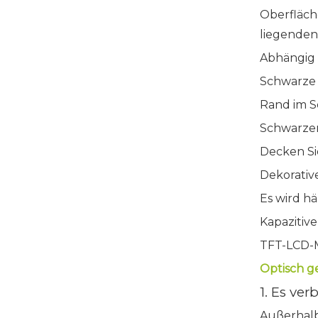
Oberfläch
liegenden
Abhängig 
Schwarze
Rand im 
Schwarze
Decken Si
Dekorativ
Es wird hä
Kapazitiv
TFT-LCD-
Optisch g
1. Es ver
Außerhalb