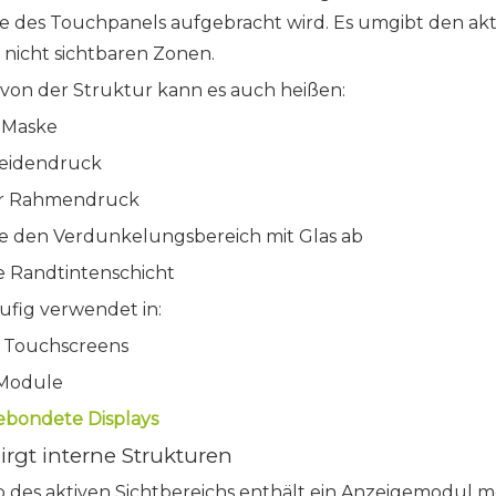
e des Touchpanels aufgebracht wird. Es umgibt den akt
 nicht sichtbaren Zonen.
von der Struktur kann es auch heißen:
 Maske
Seidendruck
r Rahmendruck
e den Verdunkelungsbereich mit Glas ab
e Randtintenschicht
ufig verwendet in:
e Touchscreens
Module
ebondete Displays
birgt interne Strukturen
 des aktiven Sichtbereichs enthält ein Anzeigemodul m