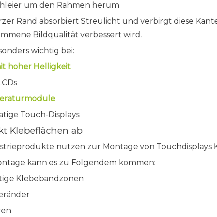
chleier um den Rahmen herum
rzer Rand absorbiert Streulicht und verbirgt diese Kan
mene Bildqualität verbessert wird.
esonders wichtig bei:
it hoher Helligkeit
LCDs
eraturmodule
tige Touch-Displays
ckt Klebeflächen ab
ustrieprodukte nutzen zur Montage von Touchdisplays 
Montage kann es zu Folgendem kommen:
tige Klebebandzonen
eränder
ren