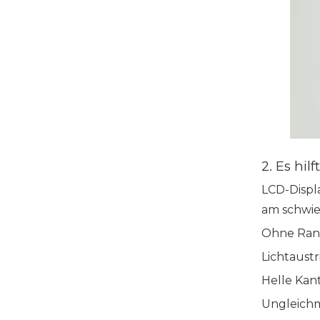
2. Es hil
LCD-Displ
am schwier
Ohne Ran
Lichtaustr
Helle Kan
Ungleich