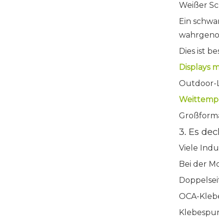
Weißer S
Ein schwa
wahrgenom
Dies ist b
Displays m
Outdoor-
Weittemp
Großforma
3. Es de
Viele Ind
Bei der 
Doppelsei
OCA-Kleb
Klebespu