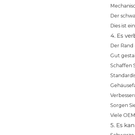
Mechanis
Der schwa
Dies ist 
4. Es ve
Der Rand i
Gut gesta
Schaffen 
Standardis
Gehäusef
Verbessern
Sorgen Si
Viele OEM
5. Es ka