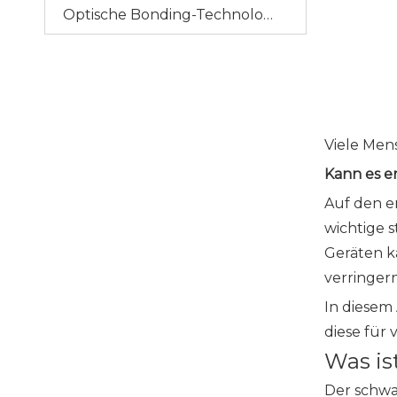
Optische Bonding-Technologie
Viele Men
Kann es e
Auf den e
wichtige 
Geräten k
verringer
In diesem
diese für
Was is
Der schwa