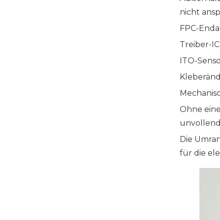
nicht ansp
FPC-Enda
Treiber-I
ITO-Senso
Kleberän
Mechanis
Ohne eine
unvollend
Die Umran
für die el