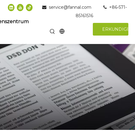
service@fannal.com
+86-571-


85161516
enszentrum
ERKUNDIGEN