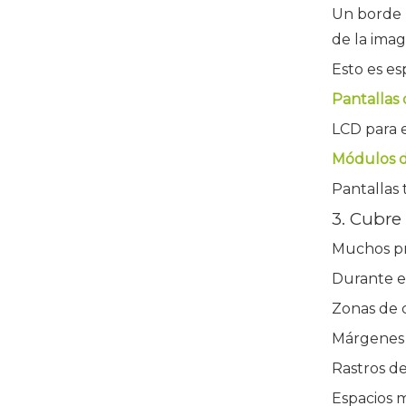
Un borde n
de la imag
Esto es e
Pantallas 
LCD para 
Módulos d
Pantallas 
3. Cubre
Muchos pro
Durante e
Zonas de c
Márgenes 
Rastros 
Espacios m