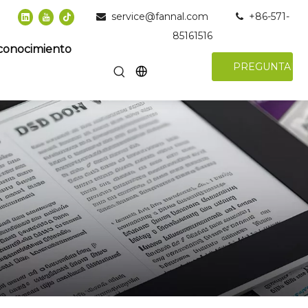
service@fannal.com
+86-571-


85161516
conocimiento
PREGUNTAR