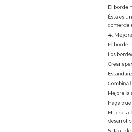
El borde n
Ésta es un
comerciale
4. Mejora
El borde t
Los borde
Crear apar
Estandari
Combina lo
Mejore la
Haga que 
Muchos cli
desarrollo
5. Puede