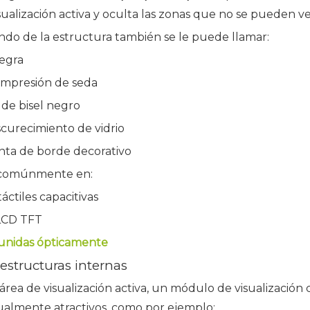
sualización activa y oculta las zonas que no se pueden ve
do de la estructura también se le puede llamar:
egra
impresión de seda
 de bisel negro
curecimiento de vidrio
inta de borde decorativo
a comúnmente en:
táctiles capacitivas
LCD TFT
 unidas ópticamente
 estructuras internas
área de visualización activa, un módulo de visualizaci
ualmente atractivos, como por ejemplo: