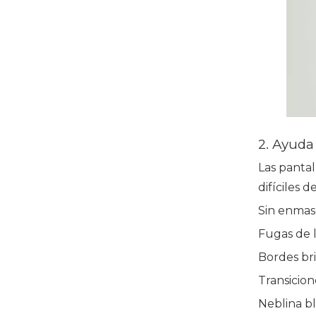
2. Ayuda 
Las pantal
difíciles 
Sin enmas
Fugas de l
Bordes bri
Transicion
Neblina b