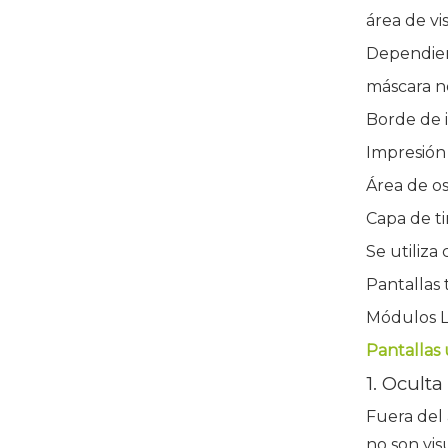
área de vi
Dependien
máscara n
Borde de 
Impresión
Área de os
Capa de t
Se utiliz
Pantallas 
Módulos 
Pantallas
1. Oculta
Fuera del 
no son vis