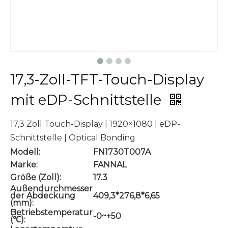
17,3-Zoll-TFT-Touch-Display
mit eDP-Schnittstelle
17,3 Zoll Touch-Display | 1920×1080 | eDP-
Schnittstelle | Optical Bonding
Modell:
FN1730T007A
Marke:
FANNAL
Größe (Zoll):
17.3
Außendurchmesser
der Abdeckung
409,3*276,8*6,65
(mm):
Betriebstemperatur
-0~+50
(℃):