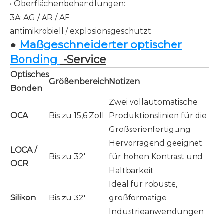
• Oberflächenbehandlungen:
3A: AG / AR / AF
antimikrobiell / explosionsgeschützt
●
Maßgeschneiderter optischer
Bonding
-Service
Optisches
Größenbereich
Notizen
Bonden
Zwei vollautomatische
OCA
Bis zu 15,6 Zoll
Produktionslinien für die
Großserienfertigung
Hervorragend geeignet
LOCA /
Bis zu 32'
für hohen Kontrast und
OCR
Haltbarkeit
Ideal für robuste,
Silikon
Bis zu 32'
großformatige
Industrieanwendungen