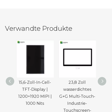
Verwandte Produkte
15,6-Zoll-In-Cell-
23,8 Zoll
18,5
TFT-Display |
wasserdichtes
To
1200×1920 MIPI |
G+G Multi-Touch-
USB-S
1000 Nits
Industrie-
Mult
Touchscreen-
Anwe