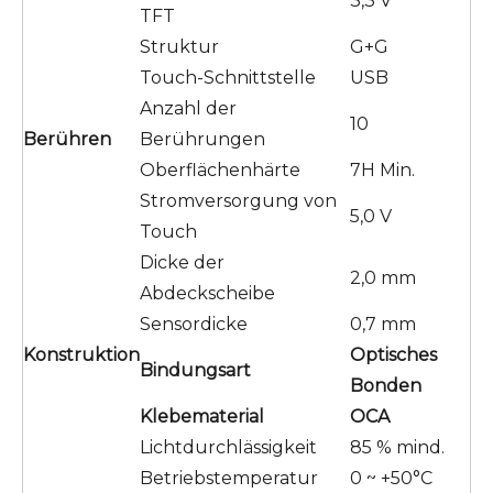
3,3 V
TFT
Struktur
G+G
Touch-Schnittstelle
USB
Anzahl der
10
Berühren
Berührungen
Oberflächenhärte
7H Min.
Stromversorgung von
5,0 V
Touch
Dicke der
2,0 mm
Abdeckscheibe
Sensordicke
0,7 mm
Konstruktion
Optisches
Bindungsart
Bonden
Klebematerial
OCA
Lichtdurchlässigkeit
85 % mind.
Betriebstemperatur
0 ~ +50°C