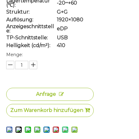
Lagertemperatur
-20~+60
(℃):
Struktur:
G+G
Auflösung:
1920×1080
Anzeigeschnittstell
eDP
e:
TP-Schnittstelle:
USB
Helligkeit (cd/m²):
410
Menge:
Anfrage
Zum Warenkorb hinzufügen