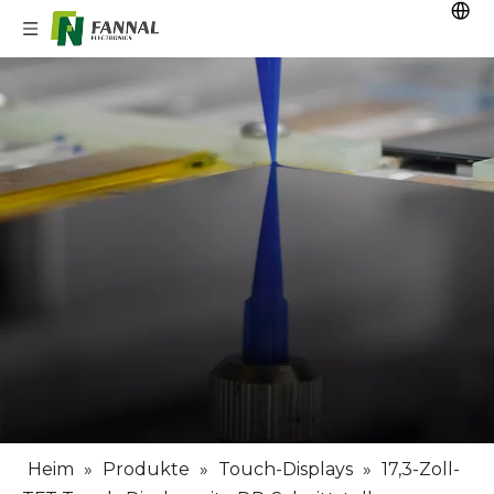
Heim
»
Produkte
»
Touch-Displays
»
17,3-Zoll-