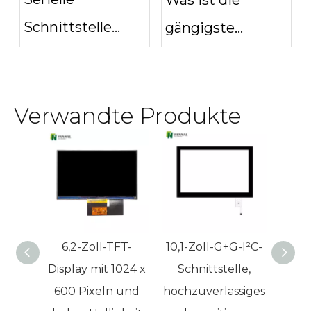
Schnittstelle
gängigste
anzeigen: SPI vs.
Schnittstelle für
LVDS vs. MIPI vs.
einen 4,0-Zoll-
Verwandte Produkte
eDP
Touchscreen?
6,2-Zoll-TFT-
10,1-Zoll-G+G-I²C-
1,5
Display mit 1024 x
Schnittstelle,
Anz
600 Pixeln und
hochzuverlässiges
Hoc