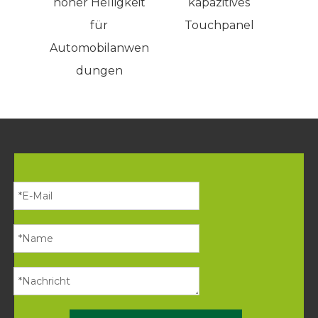
hoher Helligkeit
kapazitives
Anz
für
Touchpanel
Automobilanwen
dungen