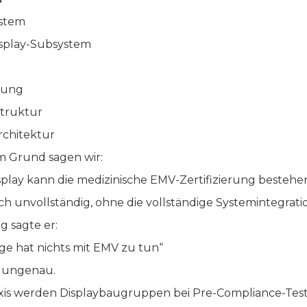
ystem
splay-Subsystem
rung
truktur
chitektur
m Grund sagen wir:
isplay kann die medizinische EMV-Zertifizierung bestehe
sch unvollständig, ohne die vollständige Systemintegrati
ig sagte er:
ige hat nichts mit EMV zu tun“
o ungenau.
axis werden Displaybaugruppen bei Pre-Compliance-Tests