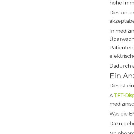
hohe Imm
Dies unte
akzeptabe
In medizin
Überwachu
Patienten
elektrisc
Dadurch än
Ein Anz
Dies ist e
A
TFT-Dis
medizinisc
Was die EM
Dazu gehö
Mainboar