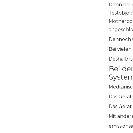
Denn bei m
Testobjek
Motherboa
angeschlo
Dennoch w
Bei viele
Deshalb is
Bei de
System
Medizinisc
Das Gerät
Das Gerät
Mit ander
emissions