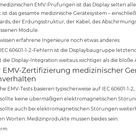
edizinischen EMV-Prüfungen ist das Display selten allein
t ist das gesamte medizinische Gerätesystem – einschlie
rds, der Erdungsstruktur, der Kabel, des Abschirmungs
ssenen Module.
issen erfahrene Ingenieure noch etwas anderes:
n IEC 60601-1-2-Fehlern ist die Displaybaugruppe letzte
t die Display-Integration weitaus wichtiger als die bloß
r EMV-Zertifizierung medizinischer Ge
verhalten
he EMV-Tests basieren typischerweise auf IEC 60601-1-2, d
 sollte keine übermäßigen elektromagnetischen Störu
 sollte auch bei elektromagnetischen Störungen weite
en Worten: Medizinprodukte müssen beides sein:
arm