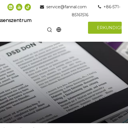
service@fannal.com
+86-571-


85161516
ssenszentrum
ERKUNDIGEN