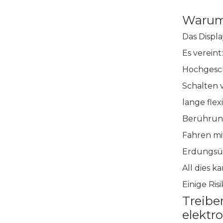
Warum 
Das Displa
Es vereint:
Hochgesch
Schalten 
lange flex
Berührun
Fahren m
Erdungsü
All dies 
Einige Ris
Treibe
elektr