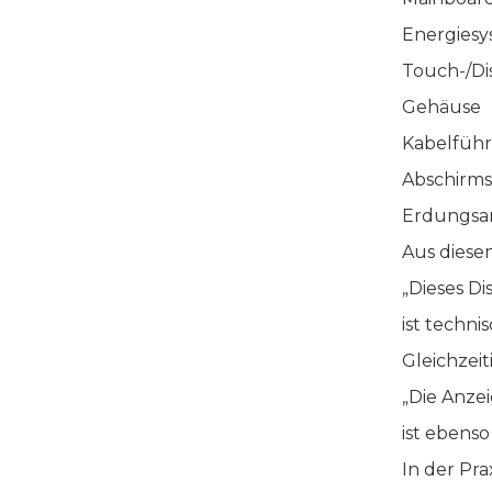
Energies
Touch-/Di
Gehäuse
Kabelfüh
Abschirms
Erdungsar
Aus diese
„Dieses D
ist techni
Gleichzeit
„Die Anze
ist ebens
In der Pr