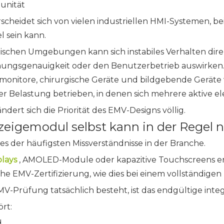
unität
rscheidet sich von vielen industriellen HMI-Systemen, b
l sein kann.
ischen Umgebungen kann sich instabiles Verhalten direk
ngsgenauigkeit oder den Benutzerbetrieb auswirken. In
monitore, chirurgische Geräte und bildgebende Gerät
her Belastung betrieben, in denen sich mehrere aktive e
dert sich die Priorität des EMV-Designs völlig.
eigemodul selbst kann in der Regel nic
ines der häufigsten Missverständnisse in der Branche.
plays
, AMOLED-Module oder kapazitive Touchscreens er
he EMV-Zertifizierung, wie dies bei einem vollständigen m
V-Prüfung tatsächlich besteht, ist das endgültige inte
rt:
d