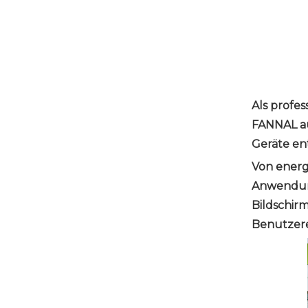
Als profes
FANNAL auf
Geräte en
Von energ
Anwendung
Bildschirm
Benutzer