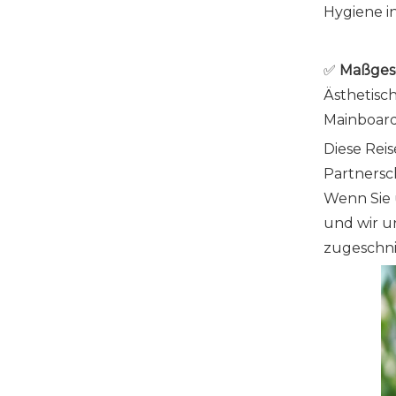
Hygiene i
✅
Maßgesc
Ästhetisc
Mainboard
Diese Rei
Partnersc
Wenn Sie 
und wir u
zugeschni