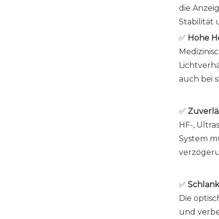
die Anzeig
Stabilität
✅
Hohe He
Medizinis
Lichtverh
auch bei 
✅
Zuverlä
HF-, Ultr
System mu
verzögeru
✅
Schlank
Die optis
und verbe