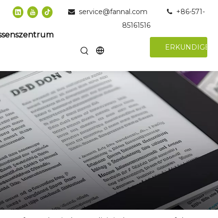
service@fannal.com
+86-571-


85161516
ssenszentrum
ERKUNDIGEN