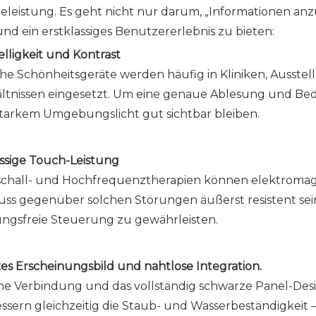
eleistung. Es geht nicht nur darum, „Informationen anzu
 und ein erstklassiges Benutzererlebnis zu bieten:
lligkeit und Kontrast
che Schönheitsgeräte werden häufig in Kliniken, Ausst
ältnissen eingesetzt. Um eine genaue Ablesung und Be
starkem Umgebungslicht gut sichtbar bleiben.
ssige Touch-Leistung
aschall- und Hochfrequenztherapien können elektroma
ss gegenüber solchen Störungen äußerst resistent sei
ngsfreie Steuerung zu gewährleisten.
es Erscheinungsbild und nahtlose Integration.
che Verbindung und das vollständig schwarze Panel-Desi
ssern gleichzeitig die Staub- und Wasserbeständigkeit 