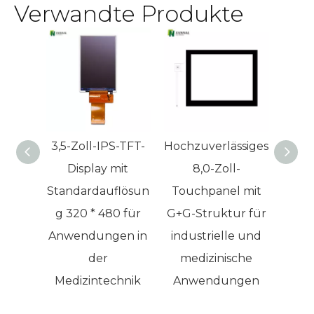
Verwandte Produkte
Verbesserung der
Geräte
Schnittstelle
medizinischer
Geräte
3,5-Zoll-IPS-TFT-
Hochzuverlässiges
6,
Display mit
8,0-Zoll-
Displ
Standardauflösun
Touchpanel mit
600
g 320 * 480 für
G+G-Struktur für
hohe
Anwendungen in
industrielle und
der
medizinische
Auto
Medizintechnik
Anwendungen