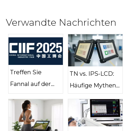
Verwandte Nachrichten
Treffen Sie
TN vs. IPS-LCD:
Fannal auf der
Häufige Mythen
CIIF Shanghai
über
2025 –
Industriedisplays
Maßgeschneiderte
industrielle