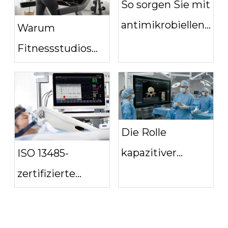
So sorgen Sie mit
Display- und
antimikrobiellen
Warum
Touchscreen-
medizinischen
Fitnessstudios
Lösungen
Touchscreens für
industrielle
Hygiene
Displays und
keine Consumer-
Tablets
Die Rolle
benötigen
kapazitiver
ISO 13485-
Touchscreens im
zertifizierte
modernen
Displays für
Gesundheitswesen:
medizinische