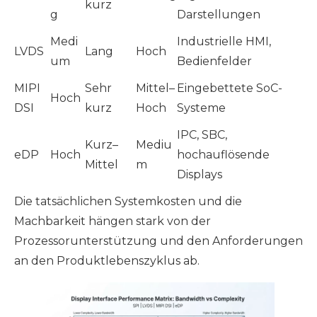
kurz
g
Darstellungen
Medi
Industrielle HMI,
LVDS
Lang
Hoch
um
Bedienfelder
MIPI
Sehr
Mittel–
Eingebettete SoC-
Hoch
DSI
kurz
Hoch
Systeme
IPC, SBC,
Kurz–
Mediu
eDP
Hoch
hochauflösende
Mittel
m
Displays
Die tatsächlichen Systemkosten und die
Machbarkeit hängen stark von der
Prozessorunterstützung und den Anforderungen
an den Produktlebenszyklus ab.