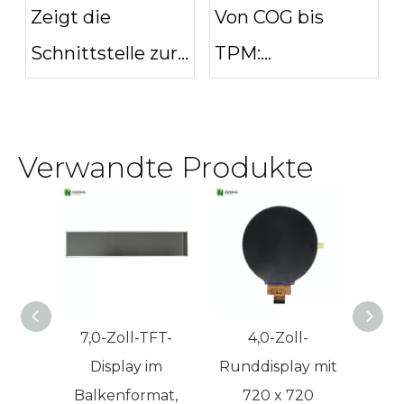
Zeigt die
Von COG bis
Schnittstelle zur
TPM:
Auswahl an:
Abkürzungen für
LVDS MIPI DSI
Touch-Display-
Verwandte Produkte
oder HDMI
Module
verstehen
7,0-Zoll-TFT-
4,0-Zoll-
4,3-
Display im
Runddisplay mit
MIPI
Balkenformat,
720 x 720
in