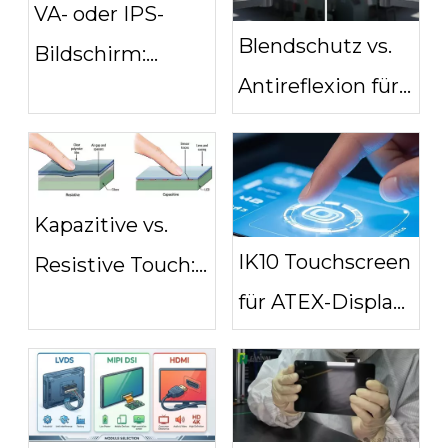
VA- oder IPS-
Blendschutz vs.
Bildschirm:
Antireflexion für
Welche Display-
industrielle
Technologie ist
Touch-Displays
die richtige für
Sie?
Kapazitive vs.
IK10 Touchscreen
Resistive Touch:
für ATEX-Display
Wie wählt man?
| Industrielle
Touch-Lösungen
von FANNAL