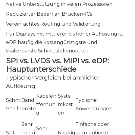
Native Unterstützung in vielen Prozessoren
Reduzierter Bedarf an Brücken-ICs
Vereinfachtes Routing und Validierung
Für Displays mit mittlerer bis hoher Auflösung ist
eDP häufig die kostengünstigste und
skalierbarste Schnittstellenoption.
SPI vs. LVDS vs. MIPI vs. eDP:
Hauptunterschiede
Typischer Vergleich bei ähnlicher
Auflösung
Kabelen
Syste
Schnit
Band
Typische
tfernun
mkost
tstelle
breite
Anwendungen
g
en
Sehr
Einfache oder
Sehr
SPI
niedri
Niedrig
segmentierte