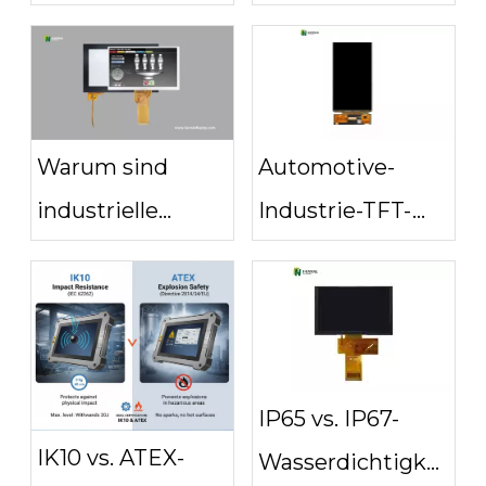
| Industrielle
Touchpanels die
Touch-Lösungen
Fertigung für
von FANNAL
immer verändern
Warum sind
Automotive-
industrielle
Industrie-TFT-
Touchscreen-
Displays für
Displays für die
Fahrzeug-HMI-
Haltbarkeit
und Dashboard-
unerlässlich?
Anwendungen
IP65 vs. IP67-
IK10 vs. ATEX-
Wasserdichtigkeit: