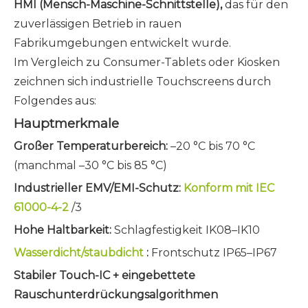
HMI (Mensch-Maschine-Schnittstelle),
das für den
zuverlässigen Betrieb in rauen
Fabrikumgebungen entwickelt wurde.
Im Vergleich zu Consumer-Tablets oder Kiosken
zeichnen sich industrielle Touchscreens durch
Folgendes aus:
Hauptmerkmale
Großer Temperaturbereich:
–20 °C bis 70 °C
(manchmal –30 °C bis 85 °C)
Industrieller EMV/EMI-Schutz:
Konform mit IEC
61000-4-2
/3
Hohe Haltbarkeit:
Schlagfestigkeit IK08–IK10
Wasserdicht/staubdicht
:
Frontschutz IP65–IP67
Stabiler Touch-IC + eingebettete
Rauschunterdrückungsalgorithmen