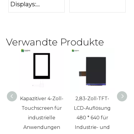
Displays:
Welches
Schlagfestigkeit
industrielle
und
Displaygehäuse
Verwandte Produkte
Explosionssicherheit
benötigen Sie
wirklich?
Kapazitiver 4-Zoll-
2,83-Zoll-TFT-
In
Touchscreen für
LCD-Auflösung
kapa
industrielle
480 * 640 für
Zoll
Anwendungen
Industrie- und