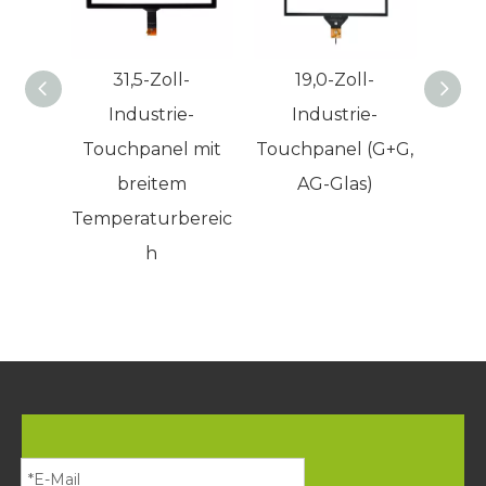
31,5-Zoll-
19,0-Zoll-
2,8
Industrie-
Industrie-
LCD
Touchpanel mit
Touchpanel (G+G,
48
breitem
AG-Glas)
Ind
Temperaturbereic
H
h
An