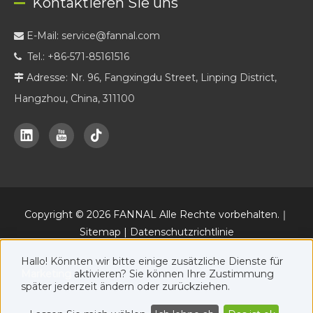
Kontaktieren Sie uns
E-Mail:
service@fannal.com

Tel.: +86-571-85161516

Adresse: Nr. 96, Fangxingdu Street, Linping District,

Hangzhou, China, 311100
Copyright ©
2026
FANNAL Alle Rechte vorbehalten.｜
Sitemap
|
Datenschutzrichtlinie
Daneben eine offizielle Online-Marketing-Plattform von FANNAL
Hallo! Könnten wir bitte einige zusätzliche Dienste für
www.fannal.com
.
Marketing
aktivieren? Sie können Ihre Zustimmung
später jederzeit ändern oder zurückziehen.