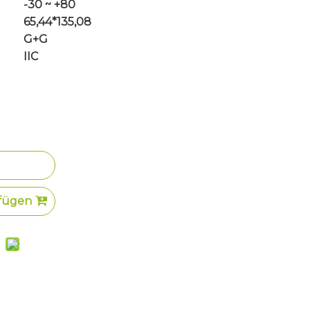
-30 ~ +80
65,44*135,08
G+G
IIC
fügen