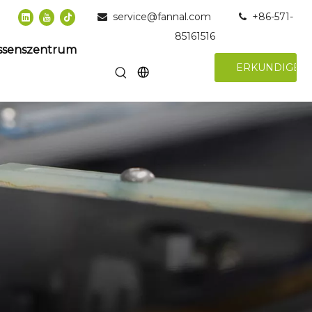
service@fannal.com
+86-571-


85161516
ssenszentrum
ERKUNDIGEN