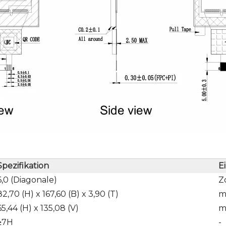
Spezifikation
E
6,0 (Diagonale)
Z
82,70 (H) x 167,60 (B) x 3,90 (T)
65,44 (H) x 135,08 (V)
≥7H
-