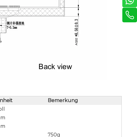
inheit
Bemerkung
oll
mm
mm
750g