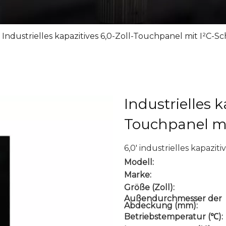
Industrielles kapazitives 6,0-Zoll-Touchpanel mit I²C-Sc
Industrielles k
Touchpanel mit
6,0' industrielles kapazi
Modell:
Marke:
Größe (Zoll):
Außendurchmesser der
Abdeckung (mm):
Betriebstemperatur (℃):