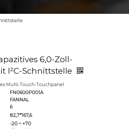
hnittstelle
apazitives 6,0-Zoll-
 I²C-Schnittstelle
tives Multi-Touch-Touchpanel
FN0600P001A
FANNAL
6
82,7*167,6
-20 ~ +70