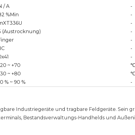
N / A
-
82 %Min
-
mXT336U
-
5 (Austrocknung)
-
Finger
-
IIC
-
0x41
-
-20 ~ +70
-30 ~ +80
10 % ~ 90 %
-
ragbare Industriegeräte und tragbare Feldgeräte. Sein 
ikterminals, Bestandsverwaltungs-Handhelds und Außen