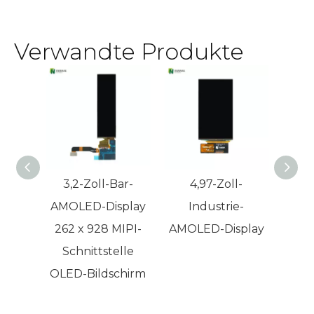
überragende
Verwandte Produkte
Farbgenauigkeit
und Kontrast
bieten
3,2-Zoll-Bar-
4,97-Zoll-
5,9-Z
AMOLED-Display
Industrie-
AMO
262 x 928 MIPI-
AMOLED-Display
Schnittstelle
OLED-Bildschirm