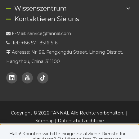
Wissenszentrum
Kontaktieren Sie uns
E-Mail:
service@fannal.com

Tel.: +86-571-85161516

Adresse: Nr. 96, Fangxingdu Street, Linping District,

Hangzhou, China, 311100
Copyright ©
2026
FANNAL Alle Rechte vorbehalten.｜
Sitemap
|
Datenschutzrichtlinie
Daneben eine offizielle Online-Marketing-Plattform von FANNAL
Hallo! Könnten wir bitte einige zusätzliche Dienste für
www.fannal.com
.