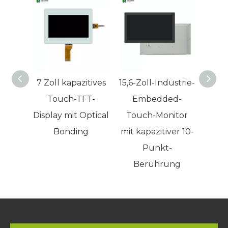
| Fannal
7 Zoll kapazitives
15,6-Zoll-Industrie-
13,
Touch-TFT-
Embedded-
Disp
Display mit Optical
Touch-Monitor
Auf
Bonding
mit kapazitiver 10-
1920
Punkt-
ka
Berührung
To