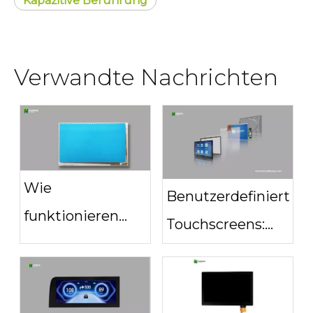
Kapazitive Berührung
Verwandte Nachrichten
Wie
Benutzerdefinierte
funktionieren
Touchscreens:
Touchscreen-
Der Schlüssel zu
Sensoren? Eine
intelligenteren,
einfache
interaktiveren