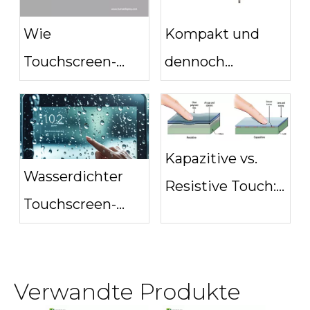
Anleitung
Geräten
Wie
Kompakt und
Touchscreen-
dennoch
Displays die
leistungsstark:
Zukunft der
Warum 10-Zoll-
Automobiltechnologie
Touchscreen-
Kapazitive vs.
definieren
Displays perfekt
Wasserdichter
Resistive Touch:
für tragbare
Touchscreen-
Wie wählt man?
Geräte sind
Monitor für
Regen und
Verwandte Produkte
Handschuhgebrauch