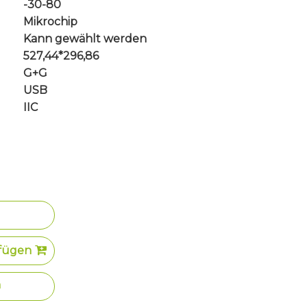
-30-80
Mikrochip
Kann gewählt werden
527,44*296,86
G+G
USB
IIC
fügen
n