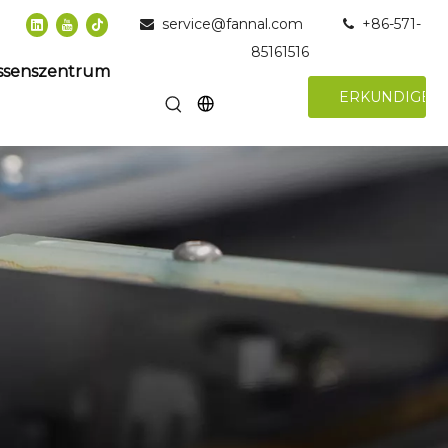
service@fannal.com
+86-571-


85161516
ssenszentrum
ERKUNDIGEN