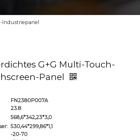
-Industriepanel
erdichtes G+G Multi-Touch-
chscreen-Panel
FN2380P007A
23.8
568,6*342,23*3,0
er:
530,44*299,86*1,1
-20-70