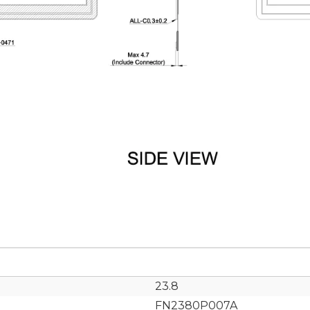
23.8
FN2380P007A