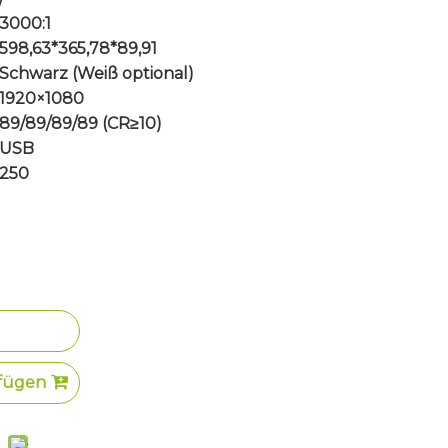
3000:1
598,63*365,78*89,91
Schwarz (Weiß optional)
1920×1080
89/89/89/89 (CR≥10)
USB
250
fügen