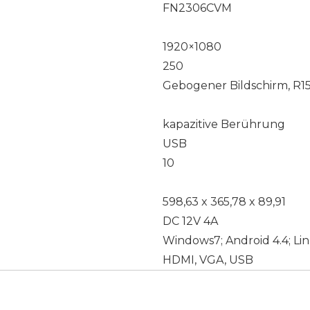
FN2306CVM
1920×1080
250
Gebogener Bildschirm, R1
kapazitive Berührung
USB
10
598,63 x 365,78 x 89,91
DC 12V 4A
Windows7; Android 4.4; Lin
HDMI, VGA, USB