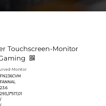
er Touchscreen-Monitor
r Gaming
Curved-Monitor
FN236CVM
FANNAL
23.6
293,3*517,01
/
/