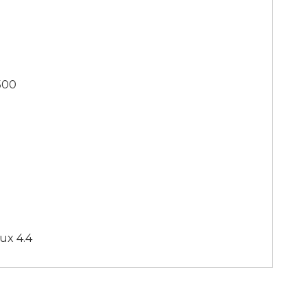
500
ux 4.4