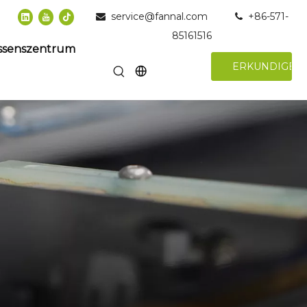
service@fannal.com
+86-571-


85161516
ssenszentrum
ERKUNDIGEN