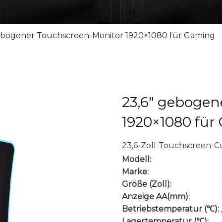
ebogener Touchscreen-Monitor 1920×1080 für Gaming
23,6″ gebogen
1920×1080 fü
23,6-Zoll-Touchscreen-
Modell:
Marke:
Größe (Zoll):
Anzeige AA(mm):
Betriebstemperatur (℃):
Lagertemperatur (℃):