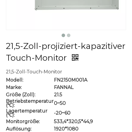
21,5-Zoll-projiziert-kapazitiver
Touch-Monitor
21,5-Zoll-Touch-Monitor
Modell:
FN2150M001A
Marke:
FANNAL
Größe (Zoll):
21.5
Betriebstemperatur
0~50
(℃):
Lagertemperatur
-20~60
(℃):
Monitorgröße:
533,4*320,5*44,9
Auflösung:
1920*1080