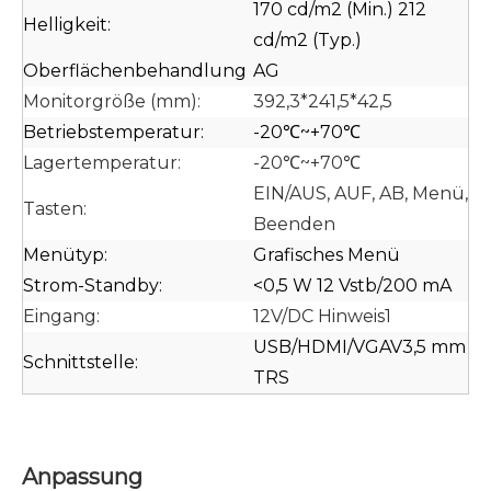
170 cd/m2 (Min.) 212
Helligkeit:
cd/m2 (Typ.)
Oberflächenbehandlung
AG
Monitorgröße (mm):
392,3*241,5*42,5
Betriebstemperatur:
-20℃~+70℃
Lagertemperatur:
-20℃~+70℃
EIN/AUS, AUF, AB, Menü,
Tasten:
Beenden
Menütyp:
Grafisches Menü
Strom-Standby:
<0,5 W 12 Vstb/200 mA
Eingang:
12V/DC Hinweis1
USB/HDMI/VGAV3,5 mm
Schnittstelle:
TRS
Anpassung