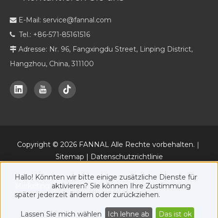
E-Mail:
service@fannal.com

Tel.: +86-571-85161516

Adresse: Nr. 96, Fangxingdu Street, Linping District,

Hangzhou, China, 311100
Copyright ©
2026
FANNAL Alle Rechte vorbehalten.｜
Sitemap
|
Datenschutzrichtlinie
Daneben eine offizielle Online-Marketing-Plattform von FANNAL
Hallo! Könnten wir bitte einige zusätzliche Dienste für
www.fannal.com
.
Marketing
aktivieren? Sie können Ihre Zustimmung
später jederzeit ändern oder zurückziehen.
Lassen Sie mich wählen
Ich lehne ab
Das ist ok