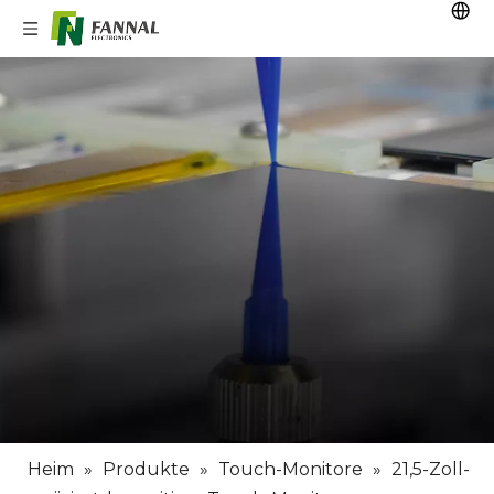
Heim
»
Produkte
»
Touch-Monitore
»
21,5-Zoll-