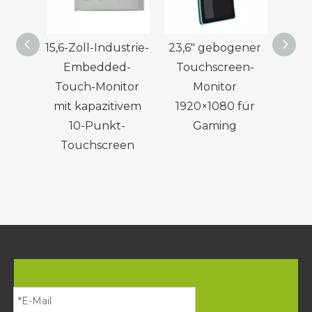
15,6-Zoll-Industrie-
23,6″ gebogener
Embedded-
Touchscreen-
Gesch
Touch-Monitor
Monitor
pi
mit kapazitivem
1920×1080 für
g
10-Punkt-
Gaming
Tou
Touchscreen