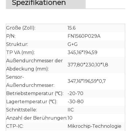
Spezifikationen
Größe (Zoll):
15.6
P/N:
FN1560P029A
Struktur:
G+G
TP VA (mm):
345,16*194,59
Außendurchmesser der
377,80*230,10*1,8
Abdeckung (mm):
Sensor-
347,16*196,59*0,7
Außendurchmesser:
Betriebstemperatur (℃):
-20-70
Lagertemperatur (℃):
-30-80
Schnittstelle:
IIC
Anzahl der Berührungen:
10
CTP-IC:
Mikrochip-Technologie