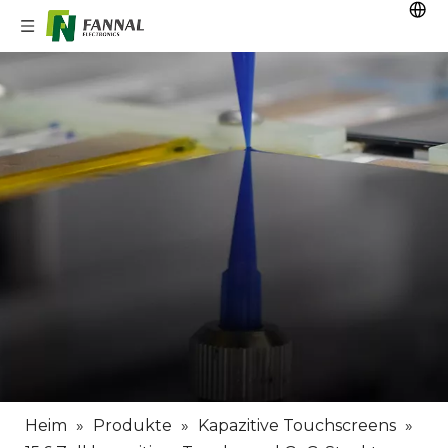
Heim
»
Produkte
»
Kapazitive Touchscreens
»