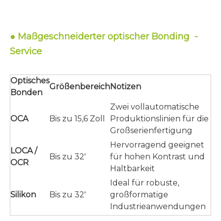
●
-
Maßgeschneiderter optischer Bonding
Service
Optisches
Größenbereich
Notizen
Bonden
Zwei vollautomatische
OCA
Bis zu 15,6 Zoll
Produktionslinien für die
Großserienfertigung
Hervorragend geeignet
LOCA /
Bis zu 32'
für hohen Kontrast und
OCR
Haltbarkeit
Ideal für robuste,
Silikon
Bis zu 32'
großformatige
Industrieanwendungen