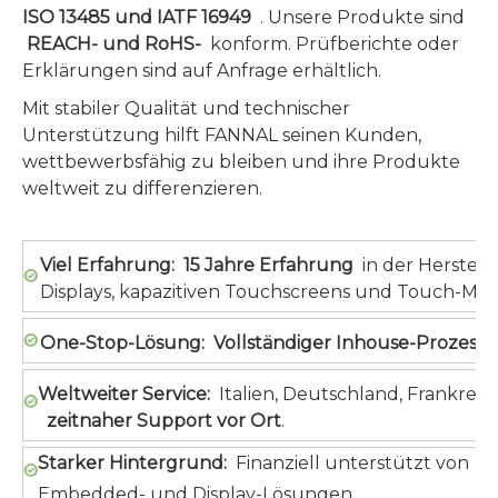
ISO 13485 und IATF 16949
. Unsere Produkte sind
REACH- und RoHS-
konform. Prüfberichte oder
Erklärungen sind auf Anfrage erhältlich.
Mit stabiler Qualität und technischer
Unterstützung hilft FANNAL seinen Kunden,
wettbewerbsfähig zu bleiben und ihre Produkte
weltweit zu differenzieren.
Viel Erfahrung:
15 Jahre Erfahrung
in der Herstel
Displays, kapazitiven Touchscreens und Touch-Mon
One-Stop-Lösung:
Vollständiger Inhouse-Prozess
Weltweiter Service:
Italien, Deutschland, Frankreic
zeitnaher Support vor Ort
.
Starker Hintergrund:
Finanziell unterstützt von
S
Embedded- und Display-Lösungen.