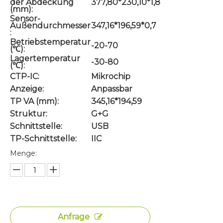
der Abdeckung
377,80*230,10*1,8
(mm):
Sensor-
Außendurchmesser
347,16*196,59*0,7
:
Betriebstemperatur
-20-70
(℃):
Lagertemperatur
-30-80
(℃):
CTP-IC:
Mikrochip
Anzeige:
Anpassbar
TP VA (mm):
345,16*194,59
Struktur:
G+G
Schnittstelle:
USB
TP-Schnittstelle:
IIC
Menge:
Anfrage