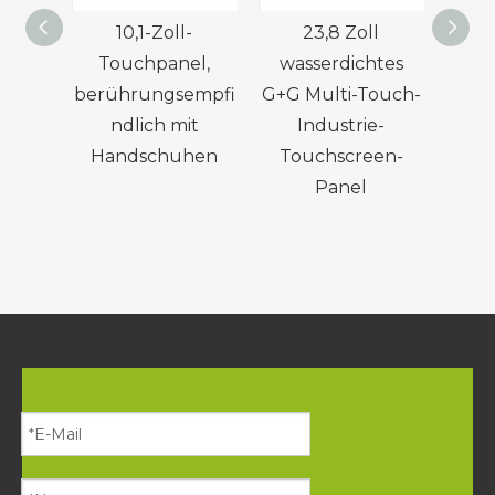
10,1-Zoll-
23,8 Zoll
10,1-
Touchpanel,
wasserdichtes
Sch
berührungsempfi
G+G Multi-Touch-
hochz
ndlich mit
Industrie-
k
Handschuhen
Touchscreen-
T
Panel