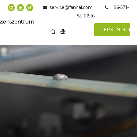
service@fannal.com
+86-571-


85161516
ssenszentrum
ERKUNDIGEN