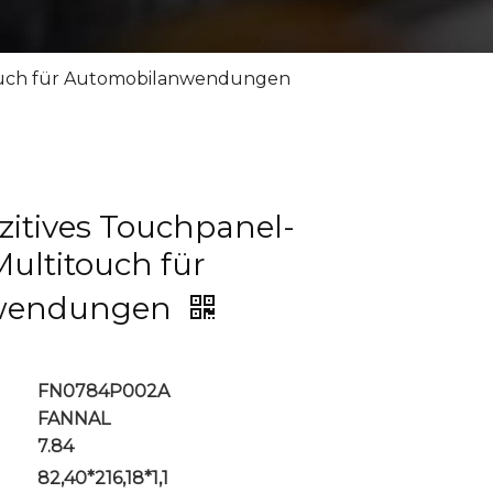
itouch für Automobilanwendungen
zitives Touchpanel-
Multitouch für
wendungen
FN0784P002A
FANNAL
7.84
82,40*216,18*1,1