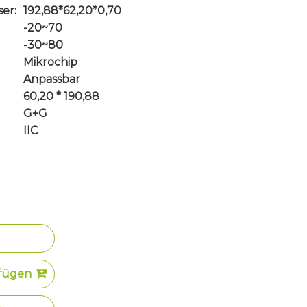
er:
192,88*62,20*0,70
-20~70
-30~80
Mikrochip
Anpassbar
60,20 * 190,88
G+G
IIC
fügen