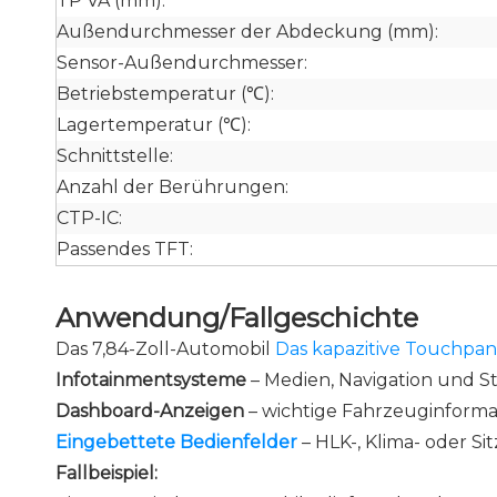
TP VA (mm):
Außendurchmesser der Abdeckung (mm):
Sensor-Außendurchmesser:
Betriebstemperatur (℃):
Lagertemperatur (℃):
Schnittstelle:
Anzahl der Berührungen:
CTP-IC:
Passendes TFT:
Anwendung/Fallgeschichte
Das 7,84-Zoll-Automobil
Das kapazitive Touchpane
Infotainmentsysteme
– Medien, Navigation und 
Dashboard-Anzeigen
– wichtige Fahrzeuginforma
Eingebettete Bedienfelder
– HLK-, Klima- oder S
Fallbeispiel: