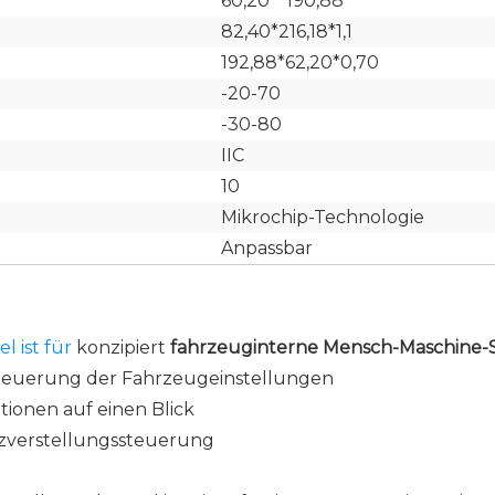
60,20 * 190,88
82,40*216,18*1,1
192,88*62,20*0,70
-20-70
-30-80
IIC
10
Mikrochip-Technologie
Anpassbar
l ist für
konzipiert
fahrzeuginterne Mensch-Maschine-S
Steuerung der Fahrzeugeinstellungen
tionen auf einen Blick
itzverstellungssteuerung