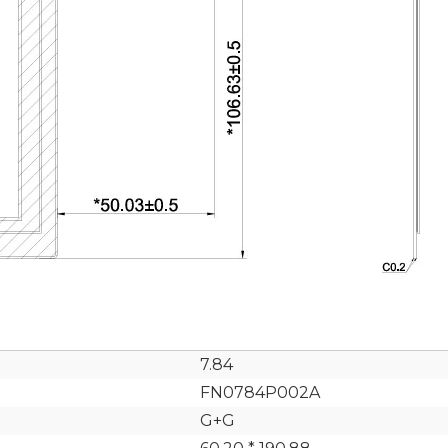
7.84
FN0784P002A
G+G