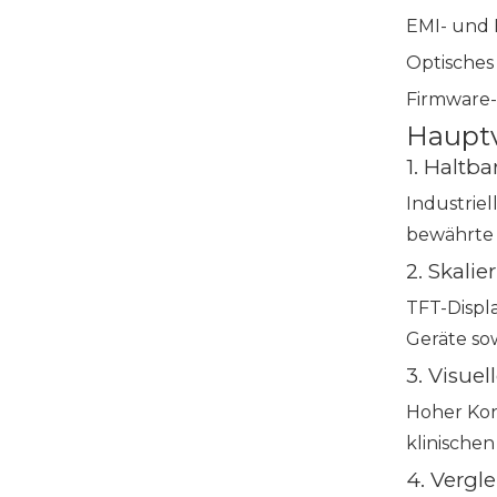
EMI- und
Optisches
Firmware-
Hauptv
1. Haltba
Industrie
bewährte 
2. Skali
TFT-Displ
Geräte so
3. Visuel
Hoher Kont
klinische
4. Vergl