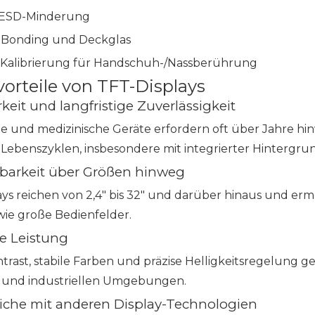
 ESD-Minderung
 Bonding und Deckglas
Kalibrierung für Handschuh-/Nassberührung
orteile von TFT-Displays
rkeit und langfristige Zuverlässigkeit
lle und medizinische Geräte erfordern oft über Jahre hi
Lebenszyklen, insbesondere mit integrierter Hinterg
erbarkeit über Größen hinweg
ays reichen von 2,4″ bis 32″ und darüber hinaus und er
wie große Bedienfelder.
le Leistung
rast, stabile Farben und präzise Helligkeitsregelung ge
n und industriellen Umgebungen.
eiche mit anderen Display-Technologien