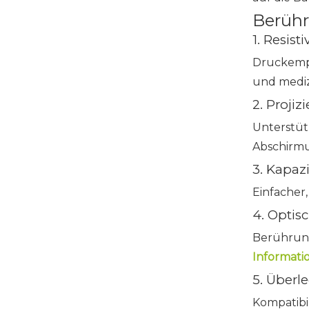
Berühr
1. Resis
Druckempfi
und mediz
2. Proji
Unterstüt
Abschirmu
3. Kapaz
Einfacher,
4. Optis
Berührung
Informatio
5. Überl
Kompatibi