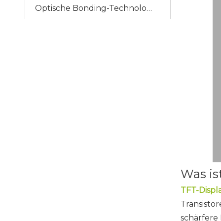
Optische Bonding-Technologie
Was is
TFT-Displa
Transisto
schärfere