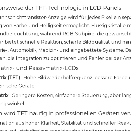
ionsweise der TFT-Technologie in LCD-Panels
nnschichttransistor-Anzeige wird für jedes Pixel ein sep
 von Farbe und Helligkeit ermöglicht. Flüssigkristalle
ndbeleuchtung, während RGB-Subpixel die gewünschte
r bietet schnelle Reaktion, scharfe Bildqualität und mi
rie-, Automobil-, Medizin- und eingebettete Systeme. Da
en, die Integration zu optimieren und Fehler bei der An
matrix- und Passivmatrix-LCDs
rix (TFT)
: Hohe Bildwiederholfrequenz, bessere Farbe un
inische Geräte.
atrix
: Geringere Kosten, einfachere Steuerung, aber l
ngswinkel.
 wird TFT häufig in professionellen Geräten ve
nation aus hoher Klarheit, Stabilität und schneller Rea