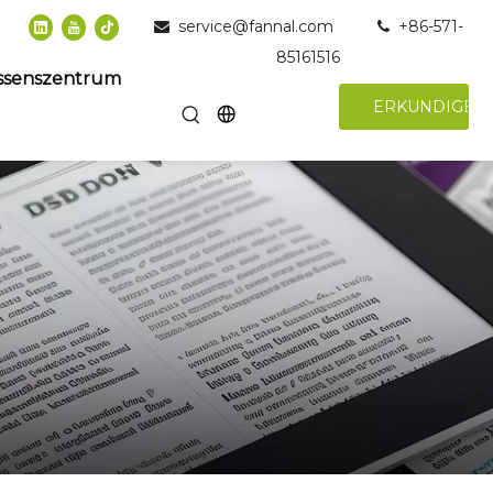
service@fannal.com
+86-571-


85161516
ssenszentrum
ERKUNDIGEN