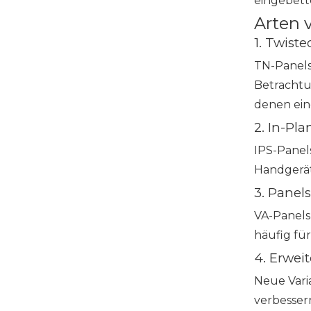
eingebett
Arten 
1. Twist
TN-Panels
Betrachtu
denen eine
2. In-Pl
IPS-Panel
Handgeräte
3. Panels
VA-Panels
häufig fü
4. Erwei
Neue Vari
verbesser