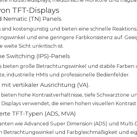
ete Industriedisplays, medizinische Monitore und tragb
von TFT-Displays
ed Nematic (TN) Panels
 sind kostengünstig und bieten eine schnelle Reaktions
ngswinkel und eine geringere Farbkonsistenz auf. Gee
 weite Sicht unkritisch ist.
ane Switching (IPS)-Panels
s bieten große Betrachtungswinkel und stabile Farben u
, industrielle HMIs und professionelle Bedienfelder.
 mit vertikaler Ausrichtung (VA).
 bieten hohe Kontrastverhältnisse, tiefe Schwarztöne 
r Displays verwendet, die einen hohen visuellen Kontr
terte TFT-Typen (ADS, MVA)
anten wie Advanced Super Dimension (ADS) und Multi-D
n Betrachtungswinkel und Farbgleichmäßigkeit und eigne