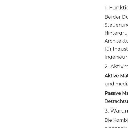
1. Funkt
Bei der Dü
Steuerung
Hintergru
Architektu
für Indust
Ingenieur
2. Aktiv
Aktive Mat
und mediz
Passive M
Betrachtu
3. Warum
Die Kombi