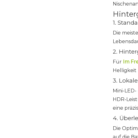
Nischena
Hinter
1. Stan
Die meist
Lebensdau
2. Hinte
Für
Im Fr
Helligkei
3. Loka
Mini-LED-
HDR-Leist
eine präz
4. Überl
Die Optim
auf die Ba