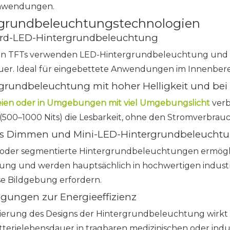
nwendungen.
grundbeleuchtungstechnologien
dard-LED-Hintergrundbeleuchtung
en TFTs verwenden LED-Hintergrundbeleuchtung und bi
er. Ideal für eingebettete Anwendungen im Innenbere
rgrundbeleuchtung mit hoher Helligkeit und bei 
eien oder in Umgebungen mit viel Umgebungslicht
ver
t (500–1000 Nits) die Lesbarkeit, ohne den Stromverbra
les Dimmen und Mini-LED-Hintergrundbeleucht
 oder segmentierte Hintergrundbeleuchtungen ermögli
ung und werden hauptsächlich in hochwertigen industri
ise Bildgebung erfordern.
egungen zur Energieeffizienz
ierung des Designs der Hintergrundbeleuchtung wirkt s
tterielebensdauer in tragbaren medizinischen oder indus