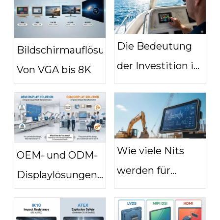
Die Bedeutung
Bildschirmauflösungen:
der Investition in
Von VGA bis 8K
LCDs mit
ultrahoher
Helligkeit
Wie viele Nits
OEM- und ODM-
werden für
Displaylösungen:
sonnenlichtlesbare
Was ist der
Displays
Unterschied und