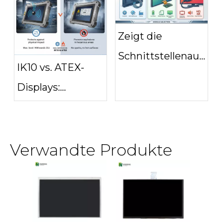
benötigt?
welche
benötigen Sie?
Zeigt die
Schnittstellenauswa
IK10 vs. ATEX-
an: LVDS MIPI
Displays:
DSI oder HDMI
Schlagfestigkeit
und
Verwandte Produkte
Explosionssicherheit