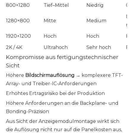
800×1280
Tief–Mittel
Niedrig
Gr
In
1280×800
Mitte
Medium
me
1920×1200
Hoch
Hoch
Hi
2K / 4K
Ultrahoch
Sehr hoch
Prä
Kompromisse aus fertigungstechnischer
Sicht
Höhere
Bildschirmauflösung
→ komplexere TFT-
Array- und Treiber-IC-Anforderungen
Erhöhtes Ertragsrisiko bei der Produktion
Höhere Anforderungen an die Backplane- und
Bonding-Präzision
Aus Sicht der Anzeigemodulmontage wirkt sich
die Auflösung nicht nur auf die Panelkosten aus,