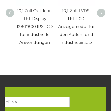
10,1 Zoll Outdoor-
10,1-Zoll-LVDS-
10,
TFT-Display
TFT-LCD-
Dis
1280*800 IPS LCD
Anzeigemodul für
Außen
für industrielle
den Außen- und
So
Anwendungen
Industrieeinsatz
les
hohe
von