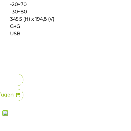
-20~70
-30~80
345,5 (H) x 194,8 (V)
G+G
USB
fügen