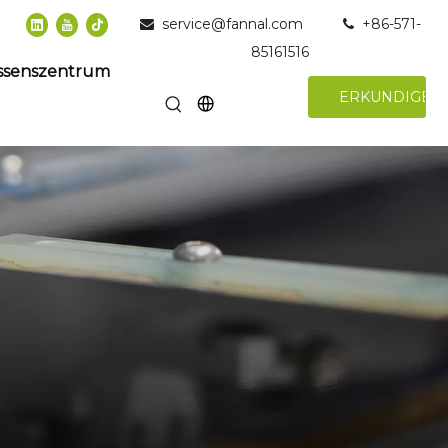
service@fannal.com
+86-571-


85161516
ssenszentrum
ERKUNDIGEN