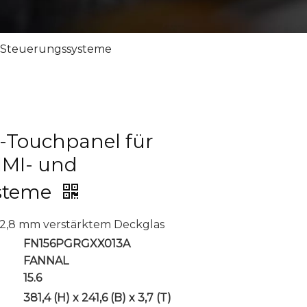
d Steuerungssysteme
P-Touchpanel für
HMI- und
steme
t 2,8 mm verstärktem Deckglas
FN156PGRGXX013A
FANNAL
15.6
381,4 (H) x 241,6 (B) x 3,7 (T)