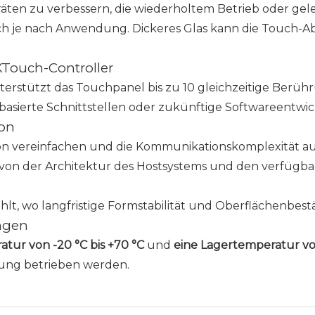
eräten zu verbessern, die wiederholtem Betrieb oder gel
ch je nach Anwendung. Dickeres Glas kann die Touch-
XTouch-Controller
terstützt das Touchpanel bis zu 10 gleichzeitige Berüh
enbasierte Schnittstellen oder zukünftige Softwareentwi
ion
ion vereinfachen und die Kommunikationskomplexität au
h von der Architektur des Hostsystems und den verfügb
lt, wo langfristige Formstabilität und Oberflächenbestän
ungen
atur von -20 °C bis +70 °C
und
eine Lagertemperatur vo
ung betrieben werden.