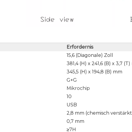
Erfordernis
15,6 (Diagonale) Zoll
381,4 (H) x 241,6 (B) x 3,7 (
345,5 (H) x 194,8 (B) mm
G+G
Mikrochip
10
USB
2,8 mm (chemisch verstärkt
0,7 mm
≥7H