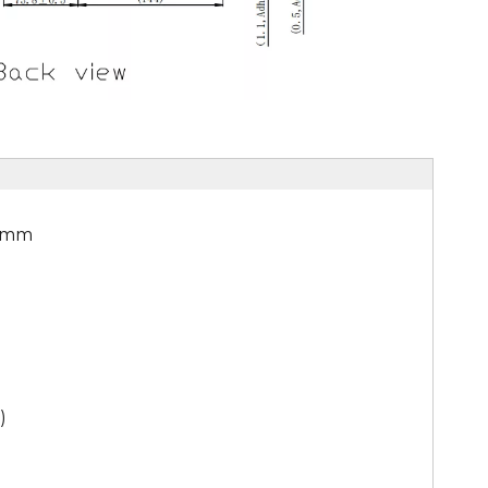
T) mm
)