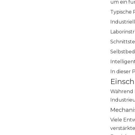
um ein fu
Typische 
Industriel
Laborins
Schnittste
Selbstbed
Intellige
In dieser 
Einsch
Während R
Industrie
Mechanis
Viele Ent
verstärkt