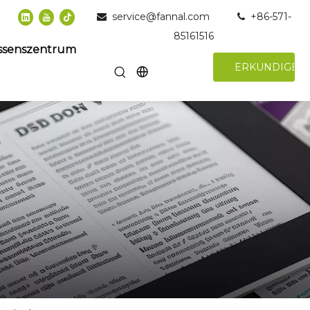
service@fannal.com
+86-571-


85161516
ssenszentrum
ERKUNDIGEN