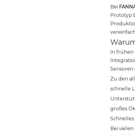
Bei
FANN
Prototyp 
Produktio
vereinfach
Warum 
In frühen
Integrati
Sensoren 
Zu den al
schnelle 
Unterstüt
großes Ö
Schnelles
Bei viele