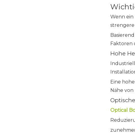
Wichti
Wenn ein 
strengere
Basierend
Faktoren 
Hohe Hel
Industrie
Installat
Eine hohe 
Nähe von 
Optisch
Optical B
Reduzieru
zunehmen