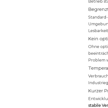
Betrieb s
Begrenzt
Standard-
Umgebunge
Lesbarkeit
Kein opt
Ohne opti
beeinträc
Problem 
Tempera
Verbrauch
Industrie
Kurzer P
Entwicklu
stabile V