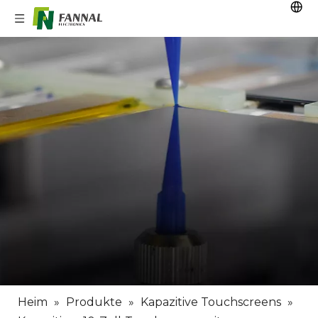
Heim
»
Produkte
»
Kapazitive Touchscreens
»