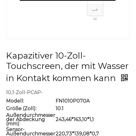
Kapazitiver 10-Zoll-
Touchscreen, der mit Wasser
in Kontakt kommen kann
10,1-Zoll-PCAP-
Modell:
FN1010P070A
Größe (Zoll):
10.1
Außendurchmesser
der Abdeckung
243,46*163,10*1,1
(mm):
Sensor-
Außendurchmesser
220,73*139,08*0,7