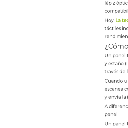
lápiz ópti
compatibil
Hoy,
La te
táctiles i
rendimien
¿Cómo 
Un panel t
y estaño (
través de l
Cuando un 
escanea co
y envía la
A diferenc
panel.
Un panel t