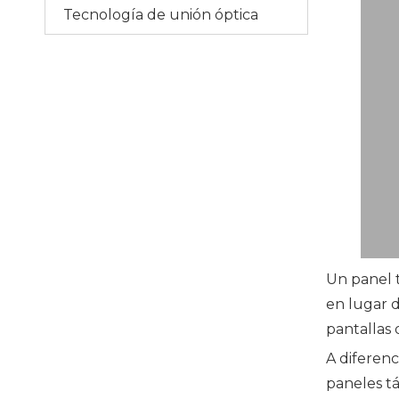
Tecnología de unión óptica
Un panel t
en lugar d
pantallas 
A diferenc
paneles t