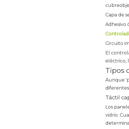
cubreobje
Capa de s
Adhesivo ó
Controlad
Circuito i
El control
eléctrico,
Tipos d
Aunque 'pa
diferentes
Táctil ca
Los panele
vidrio. Cu
determinar