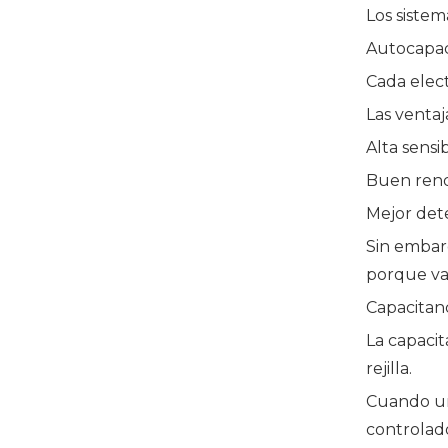
Los sistem
Autocapac
Cada elec
Las ventaj
Alta sensib
Buen rend
Mejor det
Sin embar
porque va
Capacitan
La capaci
rejilla.
Cuando un 
controlado