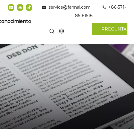
service@fannal.com
+86-571-


85161516
conocimiento
PREGUNTAR