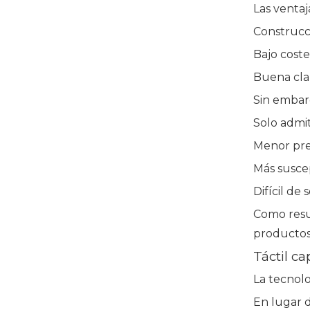
Las ventaj
Construcci
Bajo coste
Buena cla
Sin embarg
Solo admi
Menor prec
Más suscep
Difícil de
Como resul
productos
Táctil c
La tecnolo
En lugar 