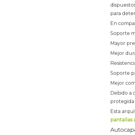
dispuestos
para deter
En compara
Soporte mu
Mayor pre
Mejor dur
Resistenci
Soporte p
Mejor comp
Debido a q
protegida 
Esta arqui
pantallas
Autocapa