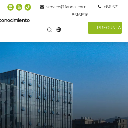
service@fannal.com
+86-571-


85161516
conocimiento
PREGUNTAR