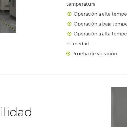
temperatura
Operación a alta tempe

Operación a baja temp

Operación a alta tempe

humedad
Prueba de vibración

ilidad