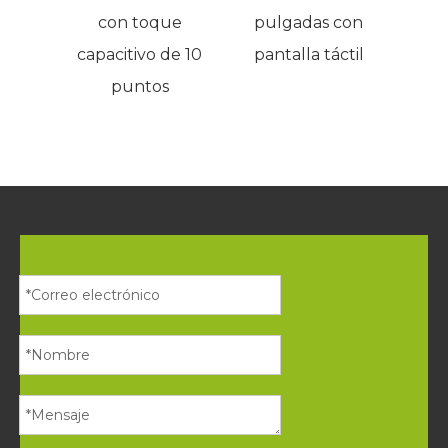
con toque
pulgadas con
19
capacitivo de 10
pantalla táctil
pan
puntos
c