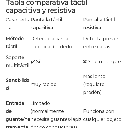
Tabla comparativa táctil
capacitiva y resistiva
Característ
Pantalla táctil
Pantalla táctil
ica
capacitiva
resistiva
Método
Detecta la carga
Detecta presión
táctil
eléctrica del dedo.
entre capas.
Soporte
✔️ Sí
❌ Solo un toque
multitáctil
Más lento
Sensibilida
muy rapido
(requiere
d
presión)
Entrada
Limitado
de
(normalmente
Funciona con
guante/he
necesita guantes/lápiz
cualquier objeto
rramienta
óptico conductores)