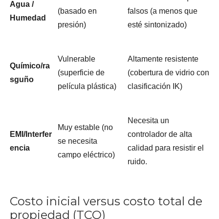
Agua /
(basado en
falsos (a menos que
Humedad
presión)
esté sintonizado)
Vulnerable
Altamente resistente
Químico/ra
(superficie de
(cobertura de vidrio con
sguño
película plástica)
clasificación IK)
Necesita un
Muy estable (no
EMI/Interfer
controlador de alta
se necesita
encia
calidad para resistir el
campo eléctrico)
ruido.
Costo inicial versus costo total de
propiedad (TCO)