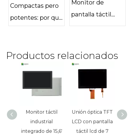
interactivos
Monitor de
Compactas pero
pantalla táctil
potentes: por qué
resistente al agua
las pantallas
para uso con
táctiles de 10
lluvia y guantes |
Productos relacionados
pulgadas son
fanal
perfectas para
dispositivos
portátiles
Monitor táctil
Unión óptica TFT
Pant
industrial
LCD con pantalla
13,3
integrado de 15,6'
táctil lcd de 7
r