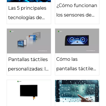
¿Cómo funcionan
Las 5 principales
los sensores de
tecnologías de
pantalla táctil?
pantallas
Una guía sencilla
multitáctiles:
¿cuál se adapta a
sus necesidades?
Cómo las
Pantallas táctiles
pantallas táctiles
personalizadas: la
definen el futuro
clave para
de la tecnología
dispositivos más
automotriz
inteligentes e