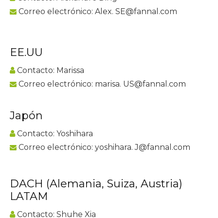
Correo electrónico:
Alex.
SE@fannal.com

EE.UU
Contacto: Marissa

Correo electrónico:
marisa.
US@fannal.com

Japón
Contacto: Yoshihara

Correo electrónico:
yoshihara.
J@fannal.com

DACH (Alemania, Suiza, Austria)
LATAM
Contacto: Shuhe Xia
