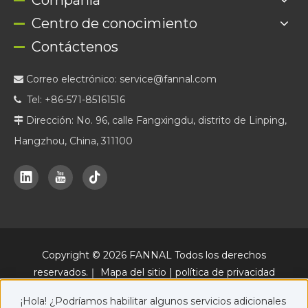
Compañía
Centro de conocimiento
Contáctenos
Correo electrónico:
service@fannal.com

Tel: +86-571-85161516

Dirección: No. 96, calle Fangxingdu, distrito de Linping,

Hangzhou, China, 311100
Copyright ©
2026
FANNAL Todos los derechos
reservados.｜
Mapa del sitio
|
política de privacidad
Una plataforma oficial de marketing online de FANNAL, junto con
¡Hola! ¿Podríamos habilitar algunos servicios adicionales
www.fannal.com
.