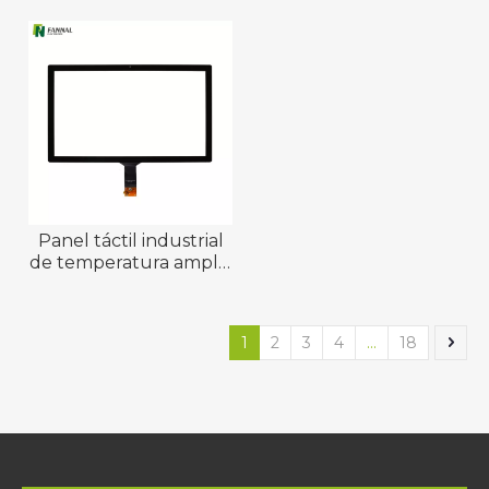
RGB y SPI
de reloj inteligente
Panel táctil industrial
de temperatura amplia
de 31,5 pulgadas
1
2
3
4
...
18