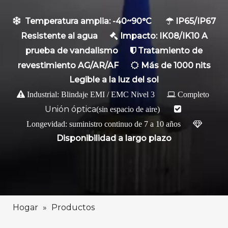
Temperatura amplia: -40~90°C
IP65/IP67


Resistente al agua
Impacto: IK08/IK10 A

prueba de vandalismo
Tratamiento de

revestimiento AG/AR/AF
Más de 1000 nits

Legible a la luz del sol

Industrial: Blindaje EMI / EMC Nivel 3

Completo
Unión óptica
(sin espacio de aire)

Longevidad: suministro continuo de 7 a 10 años

Disponibilidad a largo plazo
Hogar
»
Productos