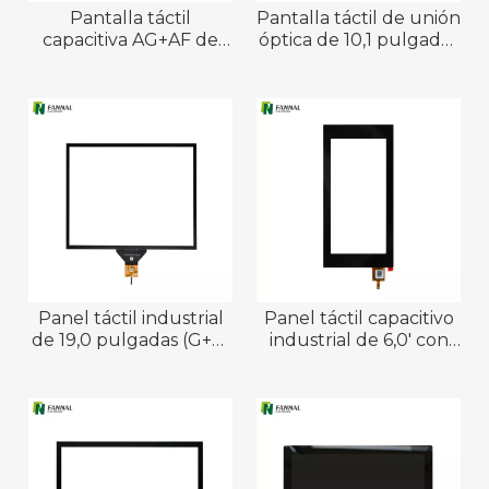
Pantalla táctil
Pantalla táctil de unión
capacitiva AG+AF de
óptica de 10,1 pulgadas
10,1 pulgadas
| 1280 × 800 TFT
Panel táctil industrial
Panel táctil capacitivo
de 19,0 pulgadas (G+G,
industrial de 6,0' con
vidrio AG)
interfaz I²C