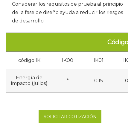
Considerar los requisitos de prueba al principio
de la fase de diseño ayuda a reducir los riesgos
de desarrollo
Código I
código IK
IK00
IK01
IK0
Energía de
*
0.15
0.2
impacto (julios)
SOLICITAR COTIZACIÓN