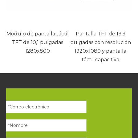
til
Pantalla TFT de 13,3
s
pulgadas con resolución
1920x1080 y pantalla
táctil capacitiva