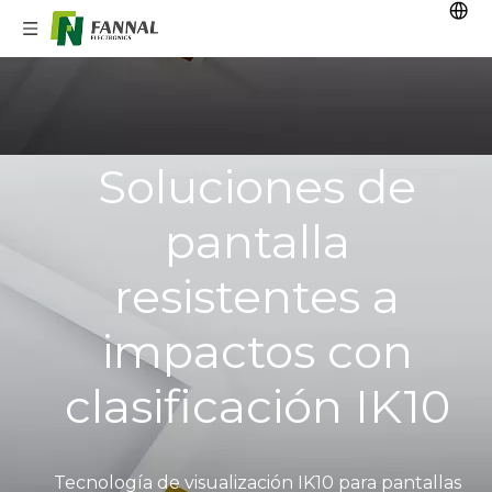
Soluciones de
pantalla
resistentes a
impactos con
clasificación IK10
Tecnología de visualización IK10 para pantallas