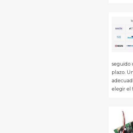
seguido d
plazo. U
adecuado)
elegir el