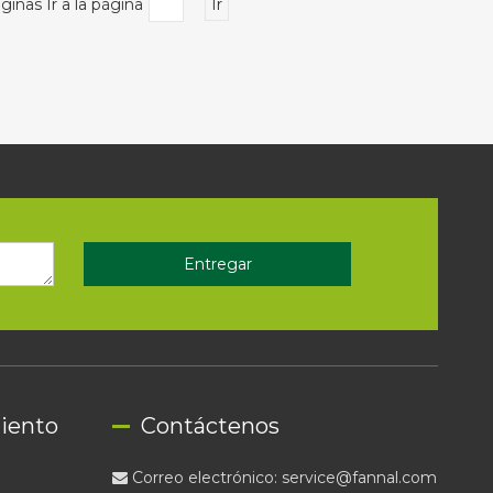
ginas Ir a la página
Ir
Entregar
iento
Contáctenos
Correo electrónico:
service@fannal.com
