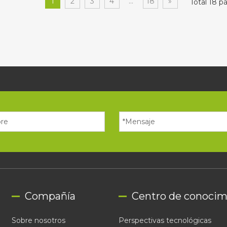
1
2
3
4
...
18
»
Total 18 pá
Compañía
Centro de conocim
Sobre nosotros
Perspectivas tecnológicas