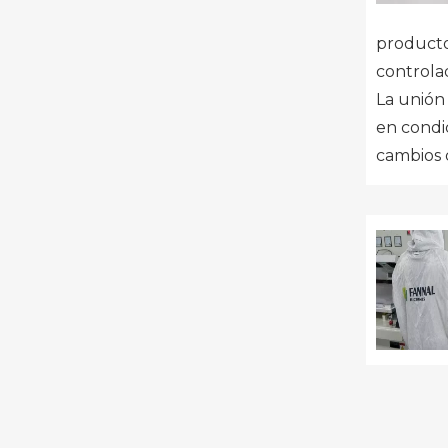
productos
controlad
La unión 
en condic
cambios 