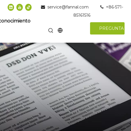
service@fannal.com
+86-571-


85161516
conocimiento
PREGUNTAR