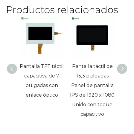
Productos relacionados
Pantalla TFT táctil
Pantalla táctil de
Pant
capacitiva de 7
13,3 pulgadas
13,3
pulgadas con
Panel de pantalla
r
enlace óptico
IPS de 1920 x 1080
19
unido con toque
pan
capacitivo
c