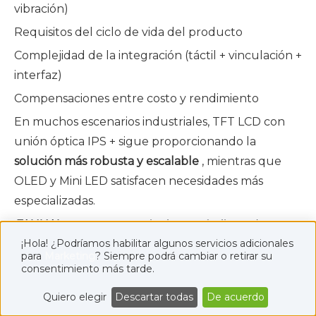
vibración)
Requisitos del ciclo de vida del producto
Complejidad de la integración (táctil + vinculación +
interfaz)
Compensaciones entre costo y rendimiento
En muchos escenarios industriales, TFT LCD con
unión óptica IPS + sigue proporcionando la
solución más robusta y escalable
, mientras que
OLED y Mini LED satisfacen necesidades más
especializadas.
FANNAL
se centra en soluciones táctiles y de
visualización diferenciadas, que incluyen
TFT de
¡Hola! ¿Podríamos habilitar algunos servicios adicionales
para
Marketing
? Siempre podrá cambiar o retirar su
alto brillo
, paneles táctiles de grado industrial (G+G
consentimiento más tarde.
/ G+F), retroiluminación Mini-LED, integración In-
Quiero elegir
Descartar todas
De acuerdo
Cell y tecnologías AMOLED. Si estás trabajando en