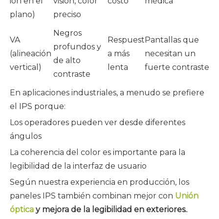
ión en el
visión, color
costo
médica
plano)
preciso
Negros
VA
Respuest
Pantallas que
profundos y
(alineación
a más
necesitan un
de alto
vertical)
lenta
fuerte contraste
contraste
En aplicaciones industriales, a menudo se prefiere
el IPS porque:
Los operadores pueden ver desde diferentes
ángulos
La coherencia del color es importante para la
legibilidad de la interfaz de usuario
Según nuestra experiencia en producción, los
paneles IPS también combinan mejor con
Unión
óptica
y mejora de la legibilidad en exteriores.
.