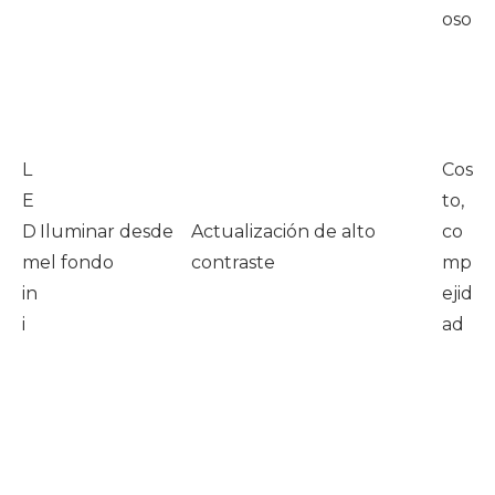
oso)
P
n
al
a
L
Cos
L
E
to,
D
D
Iluminar desde
Actualización de alto
co
d
m
el fondo
contraste
mpl
pr
in
ejid
m
i
ad
ra
ca
d
d
E