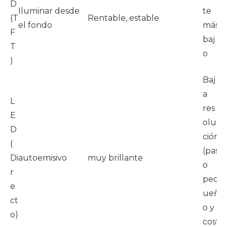
D
ri
Iluminar desde
te
(T
Rentable, estable
es
el fondo
más
F
m
baj
T
d
o
)
o
Baj
a
L
e
res
E
h
olu
D
ic
ción
(
n
(pas
Di
autoemisivo
muy brillante
s 
o
r
ai
peq
e
e
ueñ
ct
li
o y
o)
e
cost