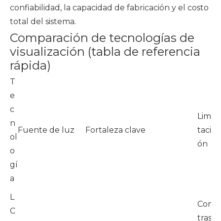
confiabilidad, la capacidad de fabricación y el costo
total del sistema.
Comparación de tecnologías de
visualización (tabla de referencia
rápida)
T
M
e
jo
c
Limi
c
n
Fuente de luz
Fortaleza clave
taci
o
ol
ón
d
o
u
gí
o
a
L
i
Con
C
u
tras