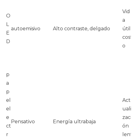
c
Vid
ó
O
a
c
L
autoemisivo
Alto contraste, delgado
útil,
d
E
cost
c
D
o
n
u
m
p
a
p
C
el
Act
n
el
uali
e
e
zaci
Pensativo
Energía ultrabaja
d
ct
ón
e
r
lent