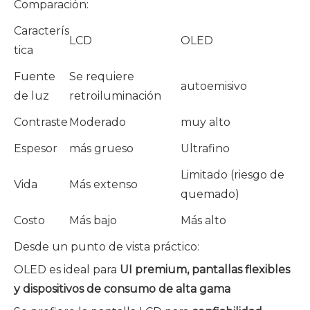
Comparación:
Caracterís
LCD
OLED
tica
Fuente
Se requiere
autoemisivo
de luz
retroiluminación
Contraste
Moderado
muy alto
Espesor
más grueso
Ultrafino
Limitado (riesgo de
Vida
Más extenso
quemado)
Costo
Más bajo
Más alto
Desde un punto de vista práctico:
OLED es ideal para
UI premium, pantallas flexibles
y dispositivos de consumo de alta gama