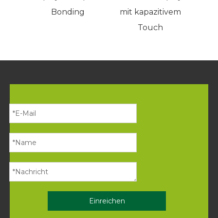
Bonding
mit kapazitivem
und L
Touch
au
Einreichen