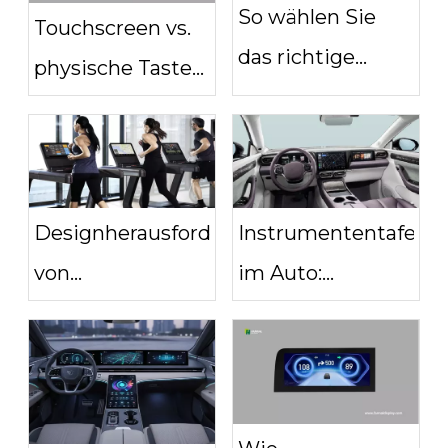
So wählen Sie
Touchscreen vs.
das richtige
physische Tasten
benutzerdefinierte
in der Fabrik: Was
Touch-Display für
funktioniert
Ihr Projekt aus？
tatsächlich?
Designherausforderungen
Instrumententafel
von
im Auto:
Fitnessstudio-
Armaturenbrettinst
Displays in realen
und Automobil-
Fitnessumgebungen
Anzeigesystemdesig