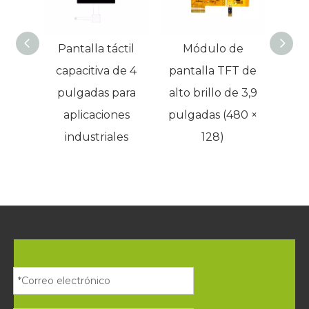
médicos
Pantalla táctil
Módulo de
M
capacitiva de 4
pantalla TFT de
pant
pulgadas para
alto brillo de 3,9
indus
aplicaciones
pulgadas (480 ×
4
industriales
128)