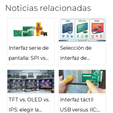
Noticias relacionadas
Interfaz serie de
Selección de
pantalla: SPI vs
interfaz de
LVDS vs MIPI vs
pantalla: LVDS
eDP
MIPI DSI o HDMI
TFT vs. OLED vs.
Interfaz táctil
IPS: elegir la
USB versus IIC: