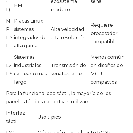
(TT
ecosistema
señal
HMI
L)
maduro
MI
Placas Linux,
Requiere
PI
sistemas
Alta velocidad,
procesador
DS
integrados de
alta resolución
compatible
I
alta gama.
Sistemas
Menos común
LV
industriales,
Transmisión de
en diseños de
DS
cableado más
señal estable
MCU
largo
compactos
Para la funcionalidad táctil, la mayoría de los
paneles táctiles capacitivos utilizan:
Interfaz
Uso típico
táctil
I2C
Más común para el tacto PCAP