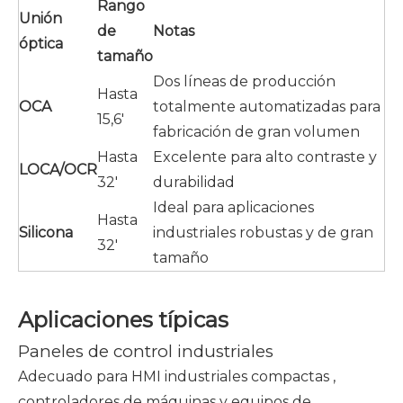
Rango
Unión
de
Notas
óptica
tamaño
Dos líneas de producción
Hasta
OCA
totalmente automatizadas para
15,6'
fabricación de gran volumen
Hasta
Excelente para alto contraste y
LOCA/OCR
32'
durabilidad
Ideal para aplicaciones
Hasta
Silicona
industriales robustas y de gran
32'
tamaño
Aplicaciones típicas
Paneles de control industriales
Adecuado para
HMI industriales compactas
,
controladores de máquinas y equipos de