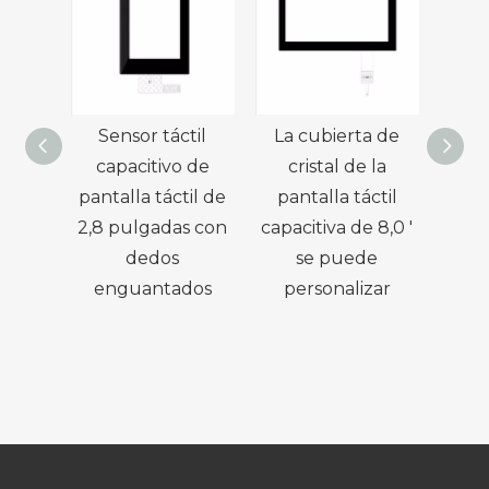
Sensor táctil
La cubierta de
Estr
capacitivo de
cristal de la
pan
pantalla táctil de
pantalla táctil
capac
2,8 pulgadas con
capacitiva de 8,0 '
10 
dedos
se puede
enguantados
personalizar
re