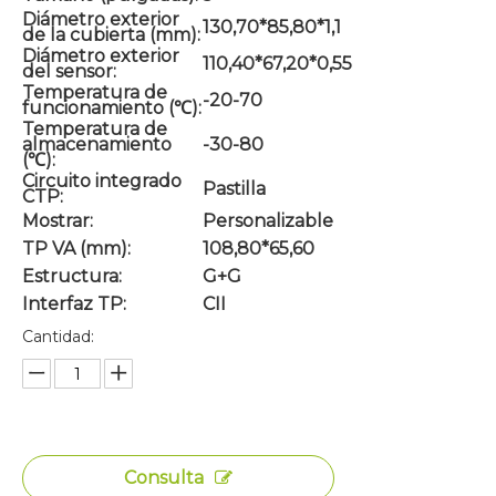
Diámetro exterior
130,70*85,80*1,1
de la cubierta (mm):
Diámetro exterior
110,40*67,20*0,55
del sensor:
Temperatura de
-20-70
funcionamiento (℃):
Temperatura de
almacenamiento
-30-80
(℃):
Circuito integrado
Pastilla
CTP:
Mostrar:
Personalizable
TP VA (mm):
108,80*65,60
Estructura:
G+G
Interfaz TP:
CII
Cantidad:
Consulta