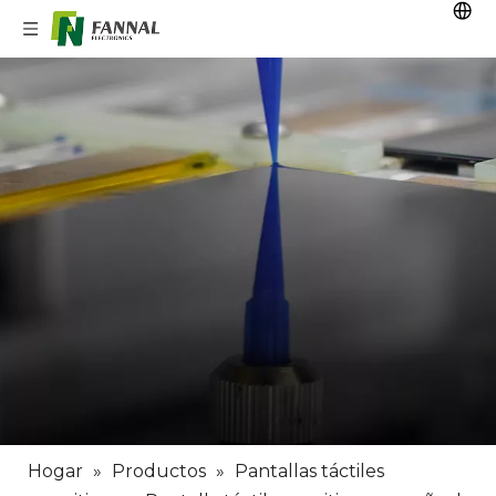
Hogar
»
Productos
»
Pantallas táctiles