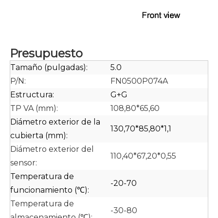
Presupuesto
Tamaño (pulgadas):
5.0
P/N:
FN0500P074A
Estructura:
G+G
TP VA (mm):
108,80*65,60
Diámetro exterior de la
130,70*85,80*1,1
cubierta (mm):
Diámetro exterior del
110,40*67,20*0,55
sensor:
Temperatura de
-20-70
funcionamiento (℃):
Temperatura de
-30-80
almacenamiento (℃):