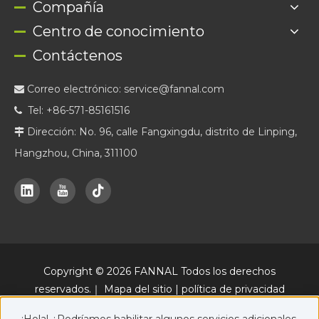
Compañía
Centro de conocimiento
Contáctenos
Correo electrónico:
service@fannal.com

Tel: +86-571-85161516

Dirección: No. 96, calle Fangxingdu, distrito de Linping,

Hangzhou, China, 311100
Copyright ©
2026
FANNAL Todos los derechos
reservados.｜
Mapa del sitio
|
política de privacidad
Una plataforma oficial de marketing online de FANNAL, junto con
¡Hola! ¿Podríamos habilitar algunos servicios adicionales