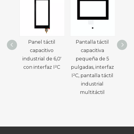
Panel táctil
Pantalla táctil
Pa
capacitivo
capacitiva
capa
industrial de 6,0'
pequeña de 5
6,5
con interfaz I²C
pulgadas, interfaz
II
I²C, pantalla táctil
industrial
multitáctil