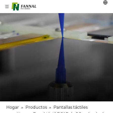
Hogar
»
Productos
»
Pantallas táctiles