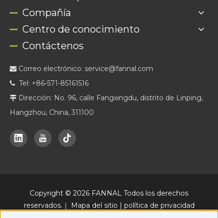
Compañía
Centro de conocimiento
Contáctenos
Correo electrónico:
service@fannal.com

Tel: +86-571-85161516

Dirección: No. 96, calle Fangxingdu, distrito de Linping,

Hangzhou, China, 311100
Copyright ©
2026
FANNAL Todos los derechos
reservados.｜
Mapa del sitio
|
política de privacidad
Una plataforma oficial de marketing online de FANNAL, junto con