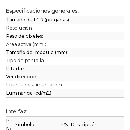
Especificaciones generales:
Tamaño de LCD (pulgadas):
12
Resolución:
16
Paso de píxeles:
10
Área activa (mm):
27
Tamaño del módulo (mm):
27
Tipo de pantalla:
A
Interfaz:
MI
Ver dirección:
T
Fuente de alimentación:
3.
Luminancia (cd/m2):
40
Interfaz:
Pin
Símbolo
E/S
Descripción
No.