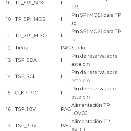
9
TP_SPI_SCK
I
TP.
Pin SPI MOSl para TP
10
TP_SPI_MOSI
I
spi.
Pin SPI MOSl para TP
11
TP_SPI_MISO
I
spi.
12
Tierra
PAG
Suelo.
Pin de reserva, abre
13
TSP_SDA
I
este pin.
Pin de reserva, abre
14
TSP_SCL
I
este pin.
Pin de reserva, abre
15
CLK TP IC
I
este pin.
Alimentación TP
16
TSP_1.8V
PAG
LOVCC.
Alimentación TP
17
TSP_3.3V
PAG
AVDD.