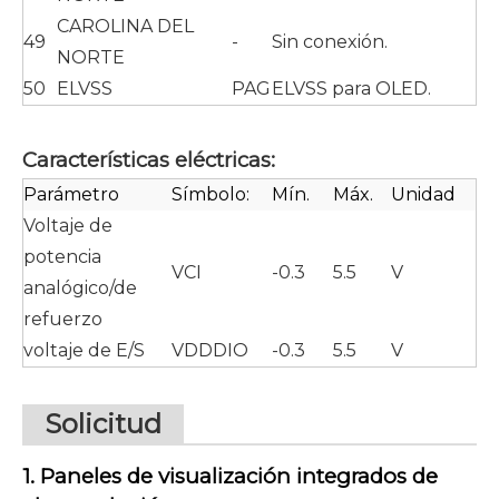
CAROLINA DEL
49
-
Sin conexión.
NORTE
50
ELVSS
PAG
ELVSS para OLED.
Características eléctricas:
Parámetro
Símbolo:
Mín.
Máx.
Unidad
Voltaje de
potencia
VCI
-0.3
5.5
V
analógico/de
refuerzo
voltaje de E/S
VDDDIO
-0.3
5.5
V
Solicitud
1. Paneles de visualización integrados de