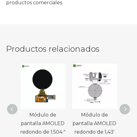
productos comerciales.
Productos relacionados
Módulo de
Módulo de
Pant
pantalla AMOLED
pantalla AMOLED
de 1
redondo de 1.504 ″
redondo de 1,43'
1200 