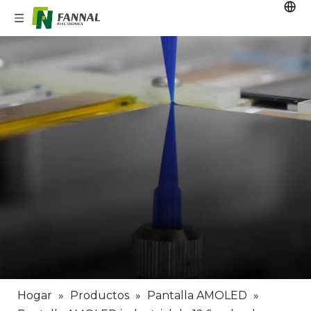
Hogar
»
Productos
»
Pantalla AMOLED
»