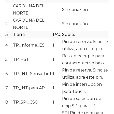
CAROLINA DEL
1
-
Sin conexión.
NORTE
CAROLINA DEL
2
-
Sin conexión.
NORTE
3
Tierra
PAG
Suelo.
Pin de reserva. Si no se
4
TP_Informe_ES
I
utiliza, abra este pin.
Restablecer pin para
5
TP_RST
I
contacto, activo bajo.
Pin de reserva. Si no se
6
TP_INT_Sensorhub
I
utiliza, abra este pin.
Pin de interrupción
7
TP_INT para AP
I
para Touch.
Pin de selección del
8
TP_SPI_CS0
I
chip SPl para TP.
SPl Pin de reloj para