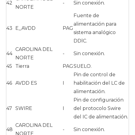
42
-
Sin conexión.
NORTE
Fuente de
alimentación para
43
E_AVDD
PAG
sistema analógico
DDlC.
CAROLINA DEL
44
-
Sin conexión.
NORTE
45
Tierra
PAG
SUELO.
Pin de control de
46
AVDD ES
I
habilitación del LC de
alimentación.
Pin de configuración
47
SWIRE
I
del protocolo Swire
del IC de alimentación.
CAROLINA DEL
48
-
Sin conexión.
NORTE