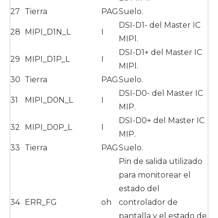
27
Tierra
PAG
Suelo.
DSI-D1- del Master IC
28
MIPI_D1N_L
I
MIPl.
DSI-D1+ del Master IC
29
MIPI_D1P_L
I
MIPl.
30
Tierra
PAG
Suelo.
DSI-D0- del Master IC
31
MIPI_D0N_L
I
MIP.
DSI-D0+ del Master IC
32
MIPI_D0P_L
I
MIP.
33
Tierra
PAG
Suelo.
Pin de salida utilizado
para monitorear el
estado del
34
ERR_FG
oh
controlador de
pantalla y el estado de