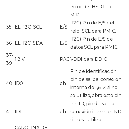
error del HSDT de
MIP.
(12C) Pin de E/S del
35
EL_12C_SCL
E/S
reloj SCL para PMIC.
(12C) Pin de E/S de
36
EL_I2C_SDA
E/S
datos SCL para PMIC.
37-
1,8 V
PAG
VDDI para DDIC.
39
Pin de identificación,
pin de salida, conexión
40
ID0
oh
interna de 1,8 V; si no
se utiliza, abra este pin.
Pin ID, pin de salida,
41
ID1
oh
conexión interna GND,
si no se utiliza,
CAROLINA DEL