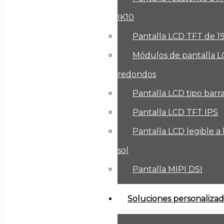
IK10
Pantalla LCD TFT de 
Módulos de pantalla 
redondos
Pantalla LCD tipo barr
Pantalla LCD TFT IPS
Pantalla LCD legible a 
sol
Pantalla MIPI DSI
Soluciones personalizad