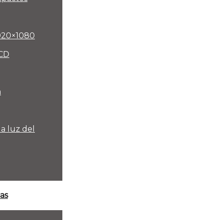
1920×1080
LCD
a
la luz del
as