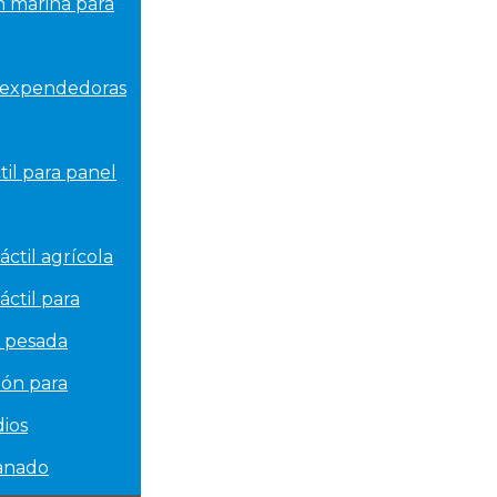
n marina para
 expendedoras
til para panel
áctil agrícola
áctil para
a pesada
ión para
dios
ganado