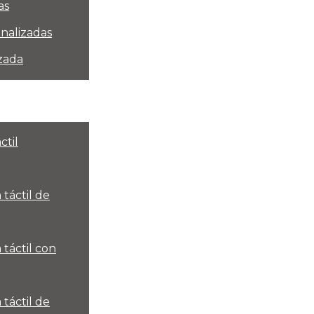
as
onalizadas
zada
ctil
táctil de
 táctil con
táctil de