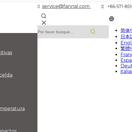
service@fannal.com


+86-571-851
简体
日本
Engl
繁體
itivas
Fran
Espa
Deu
itali
 celda
temperatura
impactos