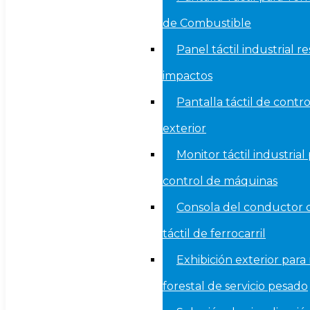
de Combustible
Panel táctil industrial re
impactos
Pantalla táctil de contro
exterior
Monitor táctil industrial
control de máquinas
Consola del conductor 
táctil de ferrocarril
Exhibición exterior para
forestal de servicio pesado