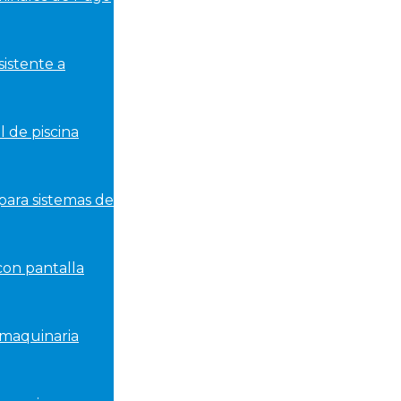
sistente a
l de piscina
 para sistemas de
con pantalla
 maquinaria