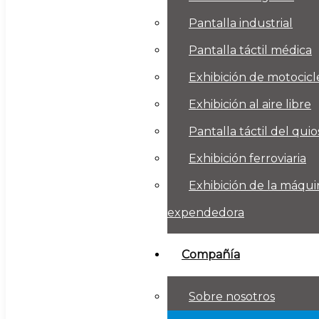
Pantalla industrial
Pantalla táctil médica
Exhibición de motocicl
Exhibición al aire libre
Pantalla táctil del qui
Exhibición ferroviaria
Exhibición de la máqui
expendedora
Compañía
Sobre nosotros