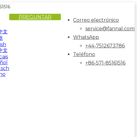
61516
PREGUNTAR
Correo electrónico
service@fannal.com
中文
WhatsApp
語
ish
+44-7512673786
中文
Teléfono
çais
ñol
+86-571-85161516
tsch
ano