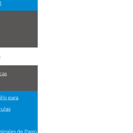
l
o
cas
illo para
vulas
rminales de Pago