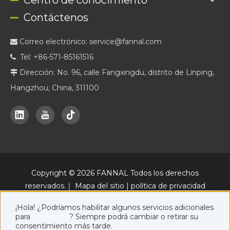
Centro de conocimiento
Contáctenos
Correo electrónico:
service@fannal.com

Tel: +86-571-85161516

Dirección: No. 96, calle Fangxingdu, distrito de Linping,

Hangzhou, China, 311100
Copyright ©
2026
FANNAL Todos los derechos
reservados.｜
Mapa del sitio
|
política de privacidad
Una plataforma oficial de marketing online de FANNAL, junto con
¡Hola! ¿Podríamos habilitar algunos servicios adicionales
www.fannal.com
.
para
Marketing
? Siempre podrá cambiar o retirar su
consentimiento más tarde.