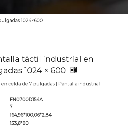
7 pulgadas 1024×600
alla táctil industrial en
lgadas 1024 × 600
 en celda de 7 pulgadas | Pantalla industrial
FN0700D154A
7
164,96*100,06*2,84
153,6*90