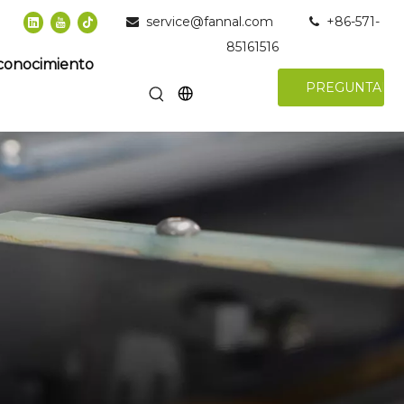
service@fannal.com
+86-571-


85161516
conocimiento
PREGUNTAR