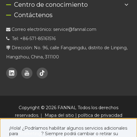
Centro de conocimiento
Contáctenos
Correo electrónico:
service@fannal.com

Tel: +86-571-85161516

Dirección: No. 96, calle Fangxingdu, distrito de Linping,

Hangzhou, China, 311100
Copyright ©
2026
FANNAL Todos los derechos
reservados.｜
Mapa del sitio
|
política de privacidad
Una plataforma oficial de marketing online de FANNAL, junto con
¡Hola! ¿Podríamos habilitar algunos servicios adicionales
www.fannal.com
.
para
Marketing
? Siempre podrá cambiar o retirar su